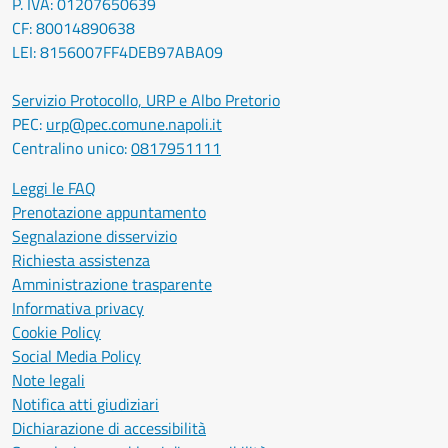
P. IVA: 01207650639
CF: 80014890638
LEI: 8156007FF4DEB97ABA09
Servizio Protocollo, URP e Albo Pretorio
PEC:
urp@pec.comune.napoli.it
Centralino unico:
0817951111
Leggi le FAQ
Prenotazione appuntamento
Segnalazione disservizio
Richiesta assistenza
Amministrazione trasparente
Informativa privacy
Cookie Policy
Social Media Policy
Note legali
Notifica atti giudiziari
Dichiarazione di accessibilità