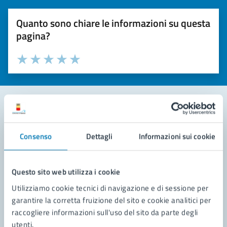
Quanto sono chiare le informazioni su questa
pagina?
Valuta la chiarezza delle informazioni (da 1 a 5 stelle)
Seleziona il numero di stelle per valutare la chiarezza delle i
Valuta 1 stelle su 5
Valuta 2 stelle su 5
Valuta 3 stelle su 5
Valuta 4 stelle su 5
Valuta 5 stelle su 5
Contatta il comune
Consenso
Dettagli
Informazioni sui cookie
Leggi le domande frequenti
Richiedi assistenza
Questo sito web utilizza i cookie
Utilizziamo cookie tecnici di navigazione e di sessione per
Prenota appuntamento
garantire la corretta fruizione del sito e cookie analitici per
raccogliere informazioni sull'uso del sito da parte degli
Problemi in città
utenti.