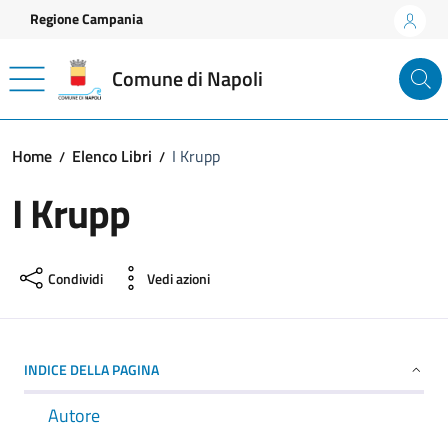
Vai ai contenuti
Vai al footer
Regione Campania
Comune di Napoli
Home
Elenco Libri
I Krupp
I Krupp
Condividi
Vedi azioni
INDICE DELLA PAGINA
Autore