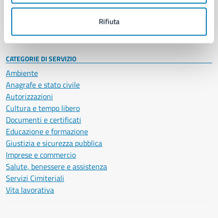
Personale amministrativo
Documenti e dati
Rifiuta
Intranet, posta aziendale e protocollo
CATEGORIE DI SERVIZIO
Ambiente
Anagrafe e stato civile
Autorizzazioni
Cultura e tempo libero
Documenti e certificati
Educazione e formazione
Giustizia e sicurezza pubblica
Imprese e commercio
Salute, benessere e assistenza
Servizi Cimiteriali
Vita lavorativa