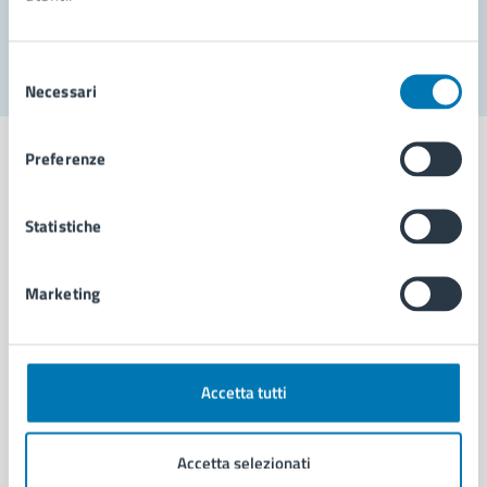
Segnala disservizio
Selezione
Necessari
del
consenso
Preferenze
Statistiche
Comune di Napoli
Marketing
AMMINISTRAZIONE
Aree amministrative
Organi di governo
Municipalità
Accetta tutti
Uffici
Enti e fondazioni
Accetta selezionati
Politici