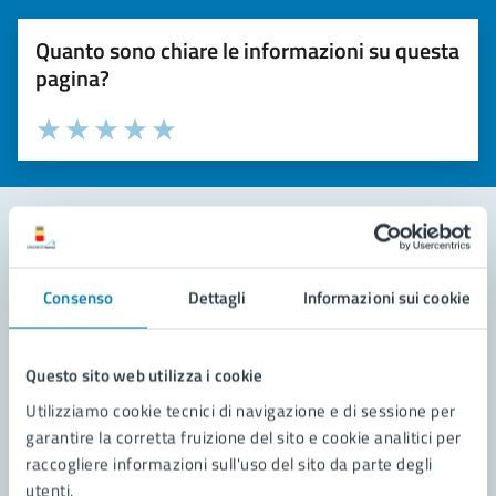
Quanto sono chiare le informazioni su questa
pagina?
Valuta la chiarezza delle informazioni (da 1 a 5 stelle)
Seleziona il numero di stelle per valutare la chiarezza delle i
Valuta 1 stelle su 5
Valuta 2 stelle su 5
Valuta 3 stelle su 5
Valuta 4 stelle su 5
Valuta 5 stelle su 5
Contatta il comune
Consenso
Dettagli
Informazioni sui cookie
Leggi le domande frequenti
Richiedi assistenza
Questo sito web utilizza i cookie
Utilizziamo cookie tecnici di navigazione e di sessione per
Prenota appuntamento
garantire la corretta fruizione del sito e cookie analitici per
raccogliere informazioni sull'uso del sito da parte degli
Problemi in città
utenti.