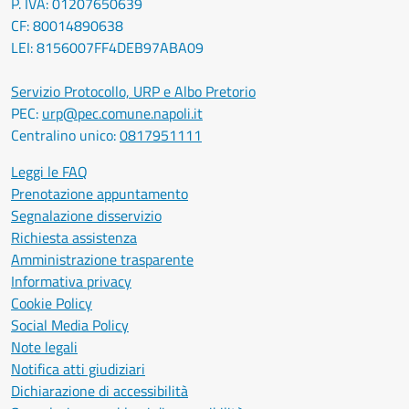
P. IVA: 01207650639
CF: 80014890638
LEI: 8156007FF4DEB97ABA09
Servizio Protocollo, URP e Albo Pretorio
PEC:
urp@pec.comune.napoli.it
Centralino unico:
0817951111
Leggi le FAQ
Prenotazione appuntamento
Segnalazione disservizio
Richiesta assistenza
Amministrazione trasparente
Informativa privacy
Cookie Policy
Social Media Policy
Note legali
Notifica atti giudiziari
Dichiarazione di accessibilità