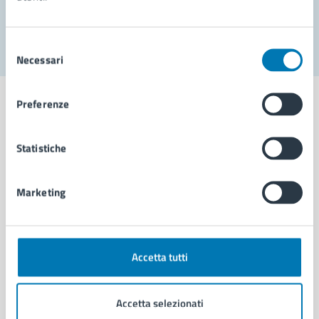
Segnala disservizio
Selezione
Necessari
del
consenso
Preferenze
Statistiche
Comune di Napoli
Marketing
AMMINISTRAZIONE
Aree amministrative
Organi di governo
Municipalità
Accetta tutti
Uffici
Enti e fondazioni
Accetta selezionati
Politici