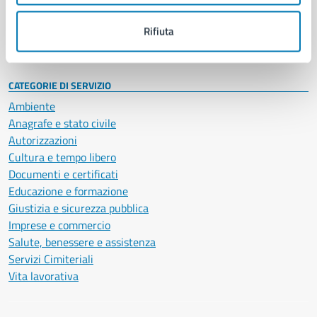
Personale amministrativo
Documenti e dati
Rifiuta
Intranet, posta aziendale e protocollo
CATEGORIE DI SERVIZIO
Ambiente
Anagrafe e stato civile
Autorizzazioni
Cultura e tempo libero
Documenti e certificati
Educazione e formazione
Giustizia e sicurezza pubblica
Imprese e commercio
Salute, benessere e assistenza
Servizi Cimiteriali
Vita lavorativa