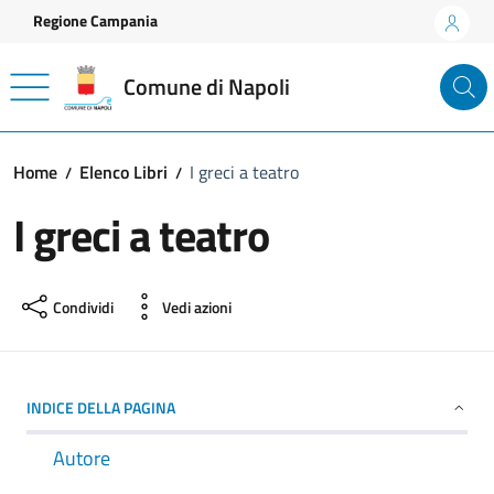
Vai ai contenuti
Vai al footer
Regione Campania
Comune di Napoli
Home
Elenco Libri
I greci a teatro
I greci a teatro
Condividi
Vedi azioni
INDICE DELLA PAGINA
Autore