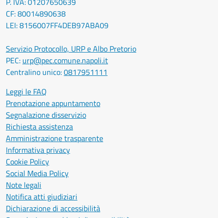
P. IVA: 01207650639
CF: 80014890638
LEI: 8156007FF4DEB97ABA09
Servizio Protocollo, URP e Albo Pretorio
PEC:
urp@pec.comune.napoli.it
Centralino unico:
0817951111
Leggi le FAQ
Prenotazione appuntamento
Segnalazione disservizio
Richiesta assistenza
Amministrazione trasparente
Informativa privacy
Cookie Policy
Social Media Policy
Note legali
Notifica atti giudiziari
Dichiarazione di accessibilità