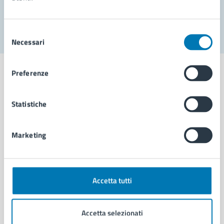
Segnala disservizio
Selezione
Necessari
del
consenso
Preferenze
Statistiche
Comune di Napoli
Marketing
AMMINISTRAZIONE
Aree amministrative
Organi di governo
Municipalità
Accetta tutti
Uffici
Enti e fondazioni
Accetta selezionati
Politici