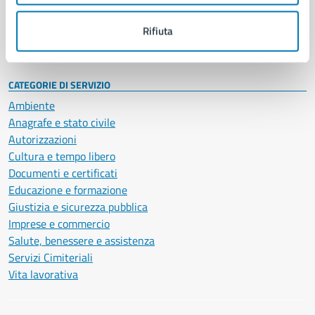
Personale amministrativo
Documenti e dati
Rifiuta
Intranet, posta aziendale e protocollo
CATEGORIE DI SERVIZIO
Ambiente
Anagrafe e stato civile
Autorizzazioni
Cultura e tempo libero
Documenti e certificati
Educazione e formazione
Giustizia e sicurezza pubblica
Imprese e commercio
Salute, benessere e assistenza
Servizi Cimiteriali
Vita lavorativa