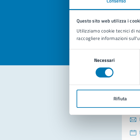
Consenso
Quan
pagi
Questo sito web utilizza i cook
Valuta la
Selezi
Utilizziamo cookie tecnici di n
Valuta 
Val
raccogliere informazioni sull'u
Selezione
Necessari
del
consenso
Con
Rifiuta