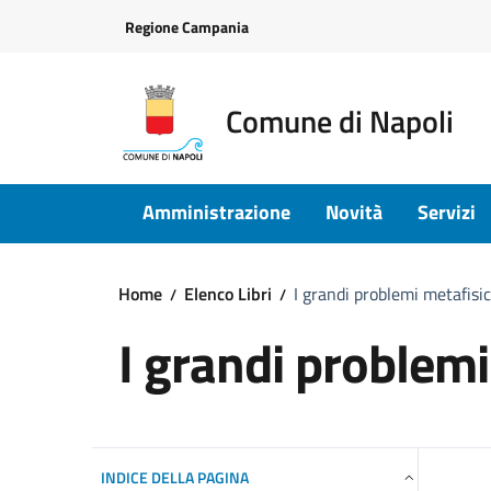
Vai ai contenuti
Vai al footer
Regione Campania
Comune di Napoli
Amministrazione
Novità
Servizi
Home
Elenco Libri
I grandi problemi metafisic
I grandi problemi
INDICE DELLA PAGINA