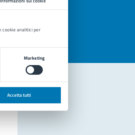
Informazioni sui cookie
azioni
 cookie analitici per
Marketing
Accetta tutti