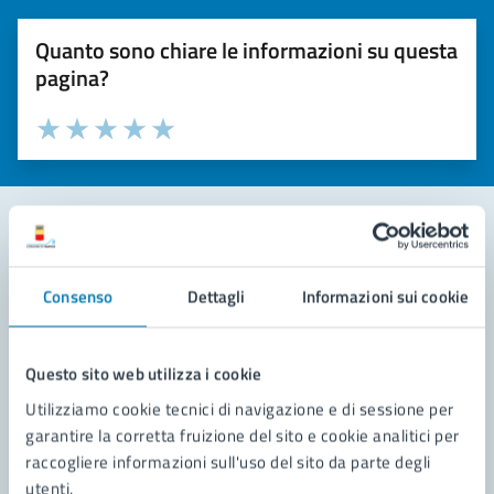
Quanto sono chiare le informazioni su questa
pagina?
Valuta la chiarezza delle informazioni (da 1 a 5 stelle)
Seleziona il numero di stelle per valutare la chiarezza delle i
Valuta 1 stelle su 5
Valuta 2 stelle su 5
Valuta 3 stelle su 5
Valuta 4 stelle su 5
Valuta 5 stelle su 5
Contatta il comune
Consenso
Dettagli
Informazioni sui cookie
Leggi le domande frequenti
Richiedi assistenza
Questo sito web utilizza i cookie
Utilizziamo cookie tecnici di navigazione e di sessione per
Prenota appuntamento
garantire la corretta fruizione del sito e cookie analitici per
raccogliere informazioni sull'uso del sito da parte degli
Problemi in città
utenti.