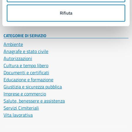
Personale amministrativo
Documenti e dati
Rifiuta
Intranet, posta aziendale e protocollo
CATEGORIE DI SERVIZIO
Ambiente
Anagrafe e stato civile
Autorizzazioni
Cultura e tempo libero
Documenti e certificati
Educazione e formazione
Giustizia e sicurezza pubblica
Imprese e commercio
Salute, benessere e assistenza
Servizi Cimiteriali
Vita lavorativa