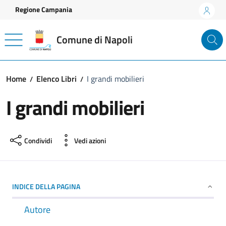
Vai ai contenuti
Vai al footer
Regione Campania
Comune di Napoli
Home
Elenco Libri
I grandi mobilieri
I grandi mobilieri
Condividi
Vedi azioni
INDICE DELLA PAGINA
Autore