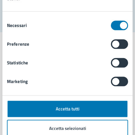
Segnala disservizio
Selezione
Necessari
del
consenso
Preferenze
Statistiche
Comune di Napoli
Marketing
AMMINISTRAZIONE
Aree amministrative
Organi di governo
Municipalità
Accetta tutti
Uffici
Enti e fondazioni
Accetta selezionati
Politici