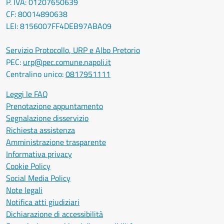
P. IVA: 01207650639
CF: 80014890638
LEI: 8156007FF4DEB97ABA09
Servizio Protocollo, URP e Albo Pretorio
PEC:
urp@pec.comune.napoli.it
Centralino unico:
0817951111
Leggi le FAQ
Prenotazione appuntamento
Segnalazione disservizio
Richiesta assistenza
Amministrazione trasparente
Informativa privacy
Cookie Policy
Social Media Policy
Note legali
Notifica atti giudiziari
Dichiarazione di accessibilità