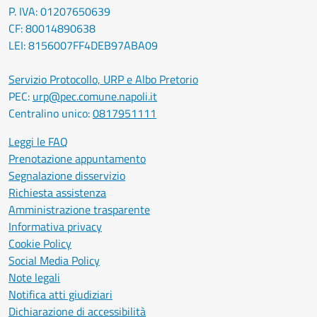
P. IVA: 01207650639
CF: 80014890638
LEI: 8156007FF4DEB97ABA09
Servizio Protocollo, URP e Albo Pretorio
PEC:
urp@pec.comune.napoli.it
Centralino unico:
0817951111
Leggi le FAQ
Prenotazione appuntamento
Segnalazione disservizio
Richiesta assistenza
Amministrazione trasparente
Informativa privacy
Cookie Policy
Social Media Policy
Note legali
Notifica atti giudiziari
Dichiarazione di accessibilità