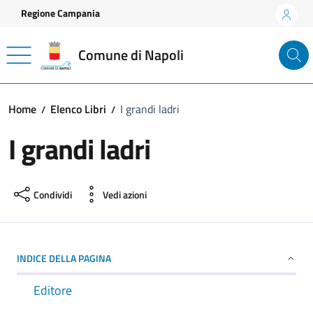
Vai ai contenuti
Vai al footer
Regione Campania
Comune di Napoli
Home
Elenco Libri
I grandi ladri
I grandi ladri
Condividi
Vedi azioni
INDICE DELLA PAGINA
Editore