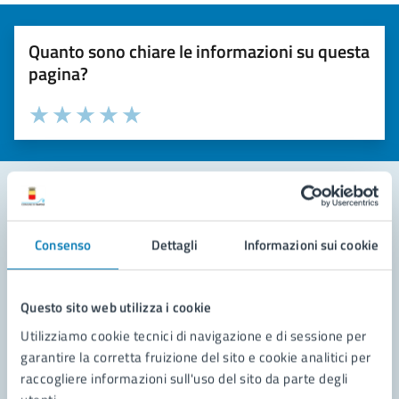
Quanto sono chiare le informazioni su questa
pagina?
Valuta la chiarezza delle informazioni (da 1 a 5 stelle)
Seleziona il numero di stelle per valutare la chiarezza delle i
Valuta 1 stelle su 5
Valuta 2 stelle su 5
Valuta 3 stelle su 5
Valuta 4 stelle su 5
Valuta 5 stelle su 5
Contatta il comune
Consenso
Dettagli
Informazioni sui cookie
Leggi le domande frequenti
Questo sito web utilizza i cookie
Richiedi assistenza
Utilizziamo cookie tecnici di navigazione e di sessione per
Prenota appuntamento
garantire la corretta fruizione del sito e cookie analitici per
raccogliere informazioni sull'uso del sito da parte degli
Problemi in città