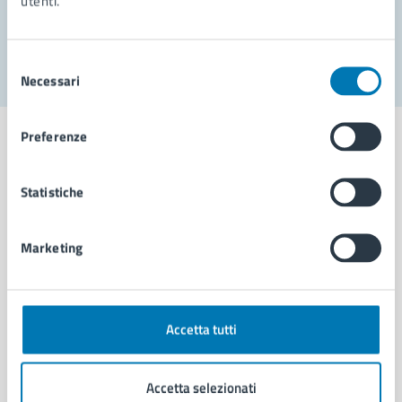
utenti.
Segnala disservizio
Selezione
Necessari
del
consenso
Preferenze
Statistiche
Comune di Napoli
Marketing
AMMINISTRAZIONE
Aree amministrative
Organi di governo
Accetta tutti
Municipalità
Uffici
Enti e fondazioni
Accetta selezionati
Politici