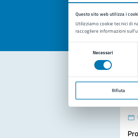
pagi
Valuta la
Questo sito web utilizza i cook
Selezi
Valuta 
Val
Utilizziamo cookie tecnici di n
raccogliere informazioni sull'u
Selezione
Necessari
del
consenso
Con
Rifiuta
Pro