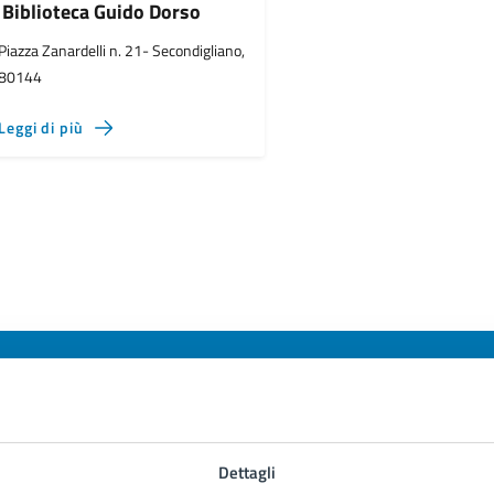
Biblioteca Guido Dorso
Piazza Zanardelli n. 21- Secondigliano,
80144
Leggi di più
to sono chiare le informazioni su questa
Dettagli