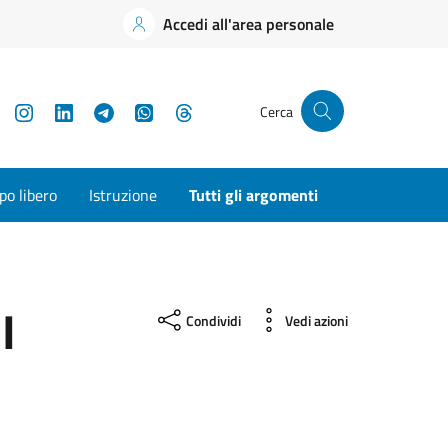
Accedi all'area personale
YouTube
Instagram
LinkedIn
Telegram
WhatsApp
Threads
Cerca
o libero
Istruzione
Tutti gli argomenti
I
Condividi
Vedi azioni