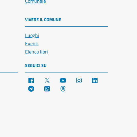
Comunale
VIVERE IL COMUNE
Luoghi
Eventi
Elenco libri
SEGUICI SU
Facebook
X
YouTube
Instagram
LinkedIn
Telegram
WhatsApp
Threads