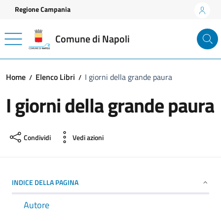
Vai ai contenuti
Vai al footer
Regione Campania
Comune di Napoli
Home
Elenco Libri
I giorni della grande paura
I giorni della grande paura
Condividi
Vedi azioni
INDICE DELLA PAGINA
Autore