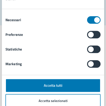
Segnala disservizio
Selezione
Necessari
del
consenso
Preferenze
Statistiche
Comune di Napoli
Marketing
AMMINISTRAZIONE
Aree amministrative
Organi di governo
Municipalità
Accetta tutti
Uffici
Enti e fondazioni
Accetta selezionati
Politici