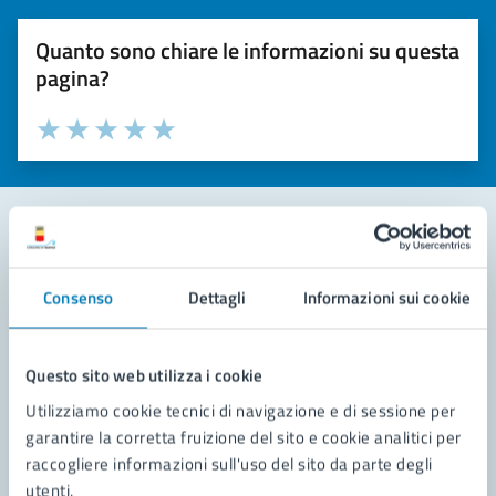
Quanto sono chiare le informazioni su questa
pagina?
Valuta la chiarezza delle informazioni (da 1 a 5 stelle)
Seleziona il numero di stelle per valutare la chiarezza delle i
Valuta 1 stelle su 5
Valuta 2 stelle su 5
Valuta 3 stelle su 5
Valuta 4 stelle su 5
Valuta 5 stelle su 5
Contatta il comune
Consenso
Dettagli
Informazioni sui cookie
Leggi le domande frequenti
Richiedi assistenza
Questo sito web utilizza i cookie
Utilizziamo cookie tecnici di navigazione e di sessione per
Prenota appuntamento
garantire la corretta fruizione del sito e cookie analitici per
raccogliere informazioni sull'uso del sito da parte degli
Problemi in città
utenti.