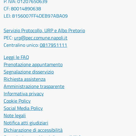
P. IVA: 01207650639
CF: 80014890638
LEI: 8156007FF4DEB97ABA09
Servizio Protocollo, URP e Albo Pretorio
PEC:
urp@pec.comune.napoli.it
Centralino unico:
0817951111
Leggi le FAQ
Prenotazione appuntamento
Segnalazione disservizio
Richiesta assistenza
Amministrazione trasparente
Informativa privacy
Cookie Policy
Social Media Policy
Note legali
Notifica atti giudiziari
Dichiarazione di accessibilità