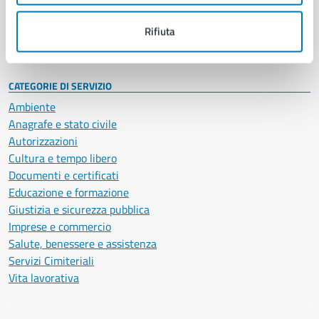
Personale amministrativo
Documenti e dati
Rifiuta
Intranet, posta aziendale e protocollo
CATEGORIE DI SERVIZIO
Ambiente
Anagrafe e stato civile
Autorizzazioni
Cultura e tempo libero
Documenti e certificati
Educazione e formazione
Giustizia e sicurezza pubblica
Imprese e commercio
Salute, benessere e assistenza
Servizi Cimiteriali
Vita lavorativa