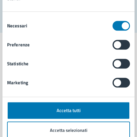
Segnala disservizio
Selezione
Necessari
del
consenso
Preferenze
Statistiche
Comune di Napoli
Marketing
AMMINISTRAZIONE
Aree amministrative
Organi di governo
Municipalità
Accetta tutti
Uffici
Enti e fondazioni
Accetta selezionati
Politici