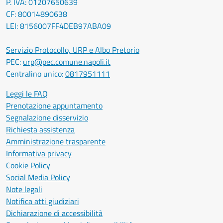
P. IVA: 01207650639
CF: 80014890638
LEI: 8156007FF4DEB97ABA09
Servizio Protocollo, URP e Albo Pretorio
PEC:
urp@pec.comune.napoli.it
Centralino unico:
0817951111
Leggi le FAQ
Prenotazione appuntamento
Segnalazione disservizio
Richiesta assistenza
Amministrazione trasparente
Informativa privacy
Cookie Policy
Social Media Policy
Note legali
Notifica atti giudiziari
Dichiarazione di accessibilità