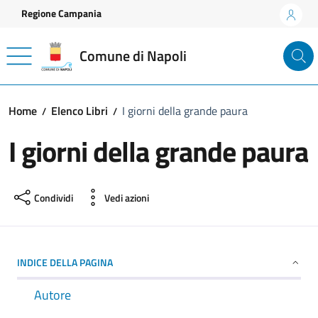
Vai ai contenuti
Vai al footer
Regione Campania
Comune di Napoli
Home
Elenco Libri
I giorni della grande paura
I giorni della grande paura
Condividi
Vedi azioni
INDICE DELLA PAGINA
Autore