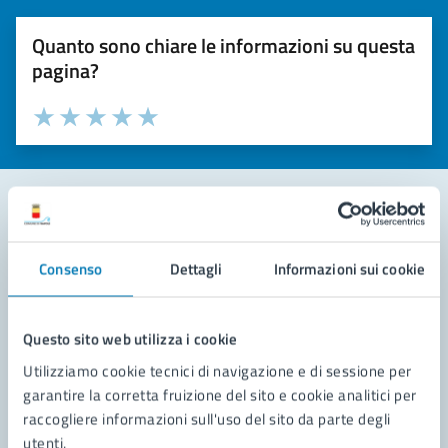
Quanto sono chiare le informazioni su questa
pagina?
Valuta la chiarezza delle informazioni (da 1 a 5 stelle)
Seleziona il numero di stelle per valutare la chiarezza delle i
Valuta 1 stelle su 5
Valuta 2 stelle su 5
Valuta 3 stelle su 5
Valuta 4 stelle su 5
Valuta 5 stelle su 5
Contatta il comune
Consenso
Dettagli
Informazioni sui cookie
Leggi le domande frequenti
Richiedi assistenza
Questo sito web utilizza i cookie
Utilizziamo cookie tecnici di navigazione e di sessione per
Prenota appuntamento
garantire la corretta fruizione del sito e cookie analitici per
raccogliere informazioni sull'uso del sito da parte degli
Problemi in città
utenti.