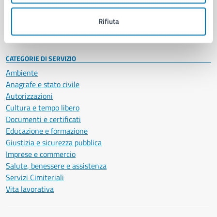
Personale amministrativo
Documenti e dati
Rifiuta
Intranet, posta aziendale e protocollo
CATEGORIE DI SERVIZIO
Ambiente
Anagrafe e stato civile
Autorizzazioni
Cultura e tempo libero
Documenti e certificati
Educazione e formazione
Giustizia e sicurezza pubblica
Imprese e commercio
Salute, benessere e assistenza
Servizi Cimiteriali
Vita lavorativa