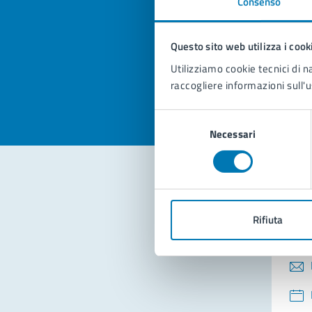
Consenso
Quan
pagi
Questo sito web utilizza i cook
Valuta la
Selezi
Utilizziamo cookie tecnici di n
Valuta 
Val
raccogliere informazioni sull'u
Selezione
Necessari
del
consenso
Con
Rifiuta