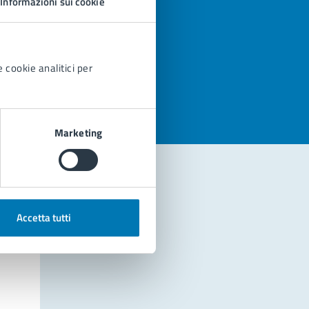
Informazioni sui cookie
azioni
 cookie analitici per
Marketing
Accetta tutti