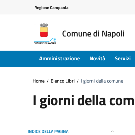
Vai ai contenuti
Vai al footer
Regione Campania
Comune di Napoli
Amministrazione
Novità
Servizi
Home
Elenco Libri
I giorni della comune
I giorni della co
INDICE DELLA PAGINA