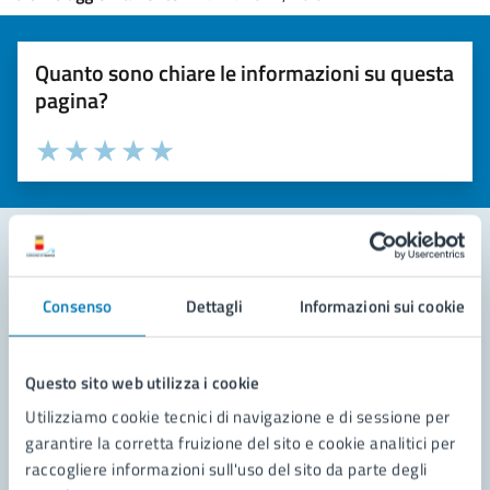
Quanto sono chiare le informazioni su questa
pagina?
Valuta la chiarezza delle informazioni (da 1 a 5 stelle)
Seleziona il numero di stelle per valutare la chiarezza delle i
Valuta 1 stelle su 5
Valuta 2 stelle su 5
Valuta 3 stelle su 5
Valuta 4 stelle su 5
Valuta 5 stelle su 5
Contatta il comune
Consenso
Dettagli
Informazioni sui cookie
Leggi le domande frequenti
Questo sito web utilizza i cookie
Richiedi assistenza
Utilizziamo cookie tecnici di navigazione e di sessione per
Prenota appuntamento
garantire la corretta fruizione del sito e cookie analitici per
raccogliere informazioni sull'uso del sito da parte degli