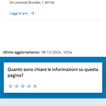
Via Leonardo Murialdo, 7, 80146
Leggi di più
Ultimo aggiornamento:
18/12/2024, 10:54
Quanto sono chiare le informazioni su questa
pagina?
Valuta la chiarezza delle informazioni (da 1 a 5 stelle)
Seleziona il numero di stelle per valutare la chiarezza delle i
Valuta 1 stelle su 5
Valuta 2 stelle su 5
Valuta 3 stelle su 5
Valuta 4 stelle su 5
Valuta 5 stelle su 5