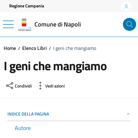
Vai ai contenuti
Vai al footer
Regione Campania
Comune di Napoli
Home
Elenco Libri
I geni che mangiamo
I geni che mangiamo
Condividi
Vedi azioni
INDICE DELLA PAGINA
Autore