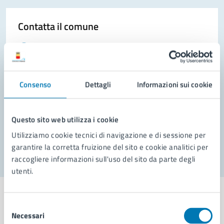
Contatta il comune
Leggi le domande frequenti
Richiedi assistenza
Consenso
Dettagli
Informazioni sui cookie
Prenota appuntamento
Problemi in città
Questo sito web utilizza i cookie
Segnala disservizio
Utilizziamo cookie tecnici di navigazione e di sessione per
garantire la corretta fruizione del sito e cookie analitici per
raccogliere informazioni sull'uso del sito da parte degli
utenti.
Selezione
Necessari
del