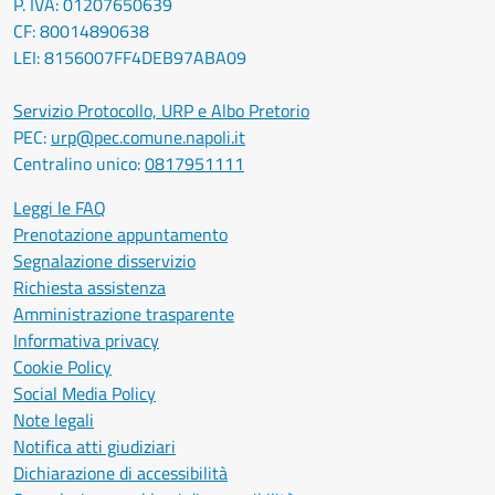
P. IVA: 01207650639
CF: 80014890638
LEI: 8156007FF4DEB97ABA09
Servizio Protocollo, URP e Albo Pretorio
PEC:
urp@pec.comune.napoli.it
Centralino unico:
0817951111
Leggi le FAQ
Prenotazione appuntamento
Segnalazione disservizio
Richiesta assistenza
Amministrazione trasparente
Informativa privacy
Cookie Policy
Social Media Policy
Note legali
Notifica atti giudiziari
Dichiarazione di accessibilità