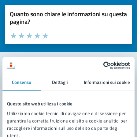
Quanto sono chiare le informazioni su questa
pagina?
Valuta la chiarezza delle informazioni (da 1 a 5 stelle)
Seleziona il numero di stelle per valutare la chiarezza delle i
Valuta 1 stelle su 5
Valuta 2 stelle su 5
Valuta 3 stelle su 5
Valuta 4 stelle su 5
Valuta 5 stelle su 5
Contatta il comune
Consenso
Dettagli
Informazioni sui cookie
Leggi le domande frequenti
Richiedi assistenza
Questo sito web utilizza i cookie
Utilizziamo cookie tecnici di navigazione e di sessione per
Prenota appuntamento
garantire la corretta fruizione del sito e cookie analitici per
raccogliere informazioni sull'uso del sito da parte degli
Problemi in città
utenti.