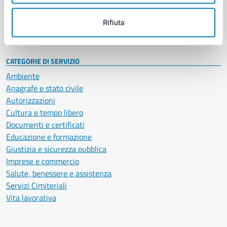
Personale amministrativo
Documenti e dati
Rifiuta
Intranet, posta aziendale e protocollo
CATEGORIE DI SERVIZIO
Ambiente
Anagrafe e stato civile
Autorizzazioni
Cultura e tempo libero
Documenti e certificati
Educazione e formazione
Giustizia e sicurezza pubblica
Imprese e commercio
Salute, benessere e assistenza
Servizi Cimiteriali
Vita lavorativa