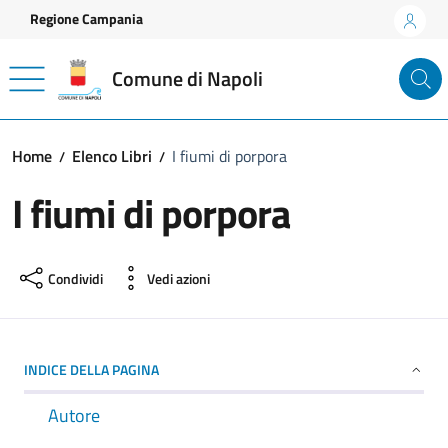
Vai ai contenuti
Vai al footer
Regione Campania
Comune di Napoli
Home
Elenco Libri
I fiumi di porpora
I fiumi di porpora
Condividi
Vedi azioni
INDICE DELLA PAGINA
Autore