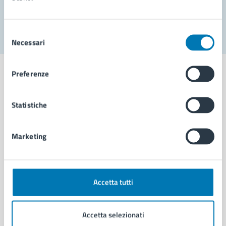
Segnala disservizio
Selezione
Necessari
del
consenso
Preferenze
Statistiche
Comune di Napoli
Marketing
AMMINISTRAZIONE
Aree amministrative
Organi di governo
Municipalità
Accetta tutti
Uffici
Enti e fondazioni
Accetta selezionati
Politici