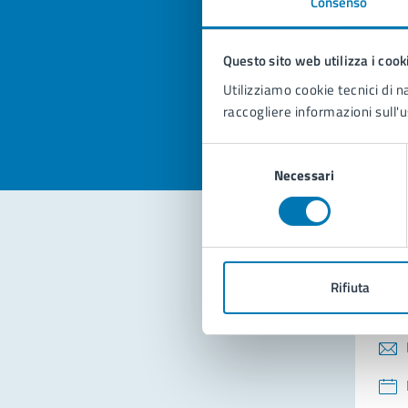
Consenso
Quan
pagi
Questo sito web utilizza i cook
Valuta la
Selezi
Utilizziamo cookie tecnici di n
Valuta 
Val
raccogliere informazioni sull'u
Selezione
Necessari
del
consenso
Con
Rifiuta