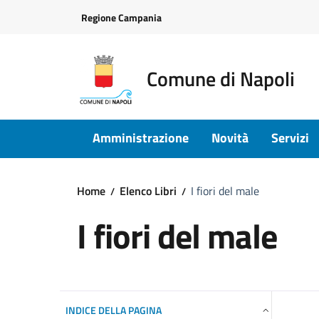
Vai ai contenuti
Vai al footer
Regione Campania
Comune di Napoli
Amministrazione
Novità
Servizi
Home
Elenco Libri
I fiori del male
I fiori del male
INDICE DELLA PAGINA