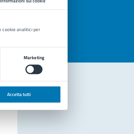
Informazioni sui cookie
azioni
 cookie analitici per
Marketing
Accetta tutti