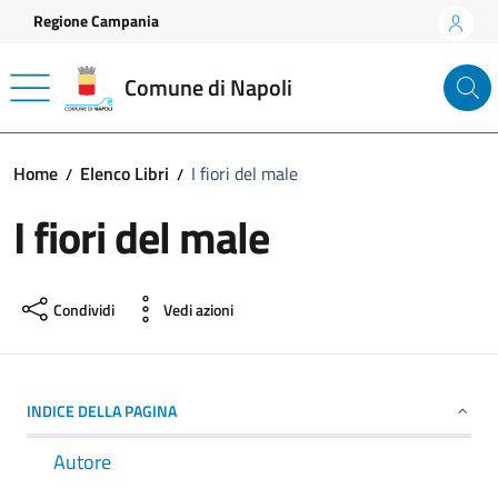
Vai ai contenuti
Vai al footer
Regione Campania
Comune di Napoli
Home
Elenco Libri
I fiori del male
I fiori del male
Condividi
Vedi azioni
INDICE DELLA PAGINA
Autore