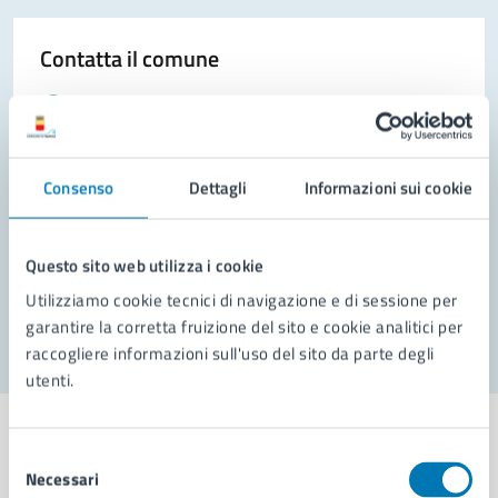
Contatta il comune
Leggi le domande frequenti
Richiedi assistenza
Consenso
Dettagli
Informazioni sui cookie
Prenota appuntamento
Problemi in città
Questo sito web utilizza i cookie
Segnala disservizio
Utilizziamo cookie tecnici di navigazione e di sessione per
garantire la corretta fruizione del sito e cookie analitici per
raccogliere informazioni sull'uso del sito da parte degli
utenti.
Selezione
Necessari
del