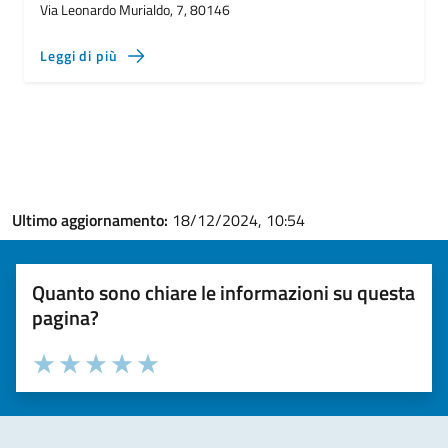
Via Leonardo Murialdo, 7, 80146
Leggi di più
Ultimo aggiornamento:
18/12/2024, 10:54
Quanto sono chiare le informazioni su questa
pagina?
Valuta la chiarezza delle informazioni (da 1 a 5 stelle)
Seleziona il numero di stelle per valutare la chiarezza delle i
Valuta 1 stelle su 5
Valuta 2 stelle su 5
Valuta 3 stelle su 5
Valuta 4 stelle su 5
Valuta 5 stelle su 5