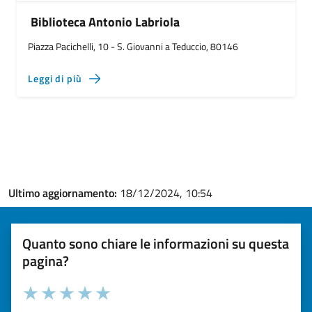
Biblioteca Antonio Labriola
Piazza Pacichelli, 10 - S. Giovanni a Teduccio, 80146
Leggi di più
Ultimo aggiornamento:
18/12/2024, 10:54
Quanto sono chiare le informazioni su questa
pagina?
Valuta la chiarezza delle informazioni (da 1 a 5 stelle)
Seleziona il numero di stelle per valutare la chiarezza delle i
Valuta 1 stelle su 5
Valuta 2 stelle su 5
Valuta 3 stelle su 5
Valuta 4 stelle su 5
Valuta 5 stelle su 5