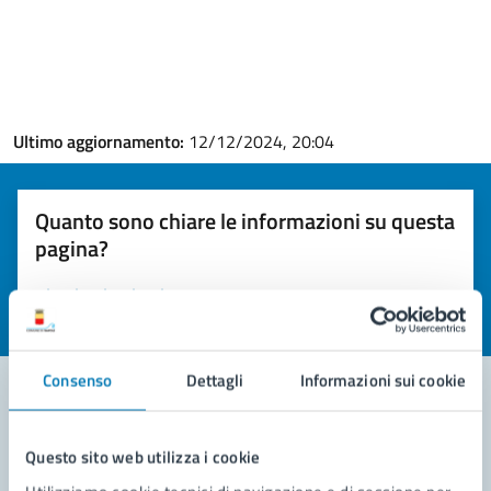
Ultimo aggiornamento:
12/12/2024, 20:04
Quanto sono chiare le informazioni su questa
pagina?
Valuta la chiarezza delle informazioni (da 1 a 5 stelle)
Seleziona il numero di stelle per valutare la chiarezza delle i
Valuta 1 stelle su 5
Valuta 2 stelle su 5
Valuta 3 stelle su 5
Valuta 4 stelle su 5
Valuta 5 stelle su 5
Consenso
Dettagli
Informazioni sui cookie
Contatta il comune
Questo sito web utilizza i cookie