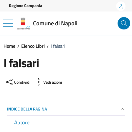
Vai ai contenuti
Vai al footer
Regione Campania
Comune di Napoli
Home
Elenco Libri
I falsari
I falsari
Condividi
Vedi azioni
INDICE DELLA PAGINA
Autore