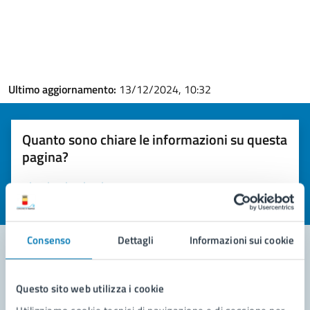
Ultimo aggiornamento:
13/12/2024, 10:32
Quanto sono chiare le informazioni su questa
pagina?
Valuta la chiarezza delle informazioni (da 1 a 5 stelle)
Seleziona il numero di stelle per valutare la chiarezza delle i
Valuta 1 stelle su 5
Valuta 2 stelle su 5
Valuta 3 stelle su 5
Valuta 4 stelle su 5
Valuta 5 stelle su 5
Consenso
Dettagli
Informazioni sui cookie
Contatta il comune
Questo sito web utilizza i cookie