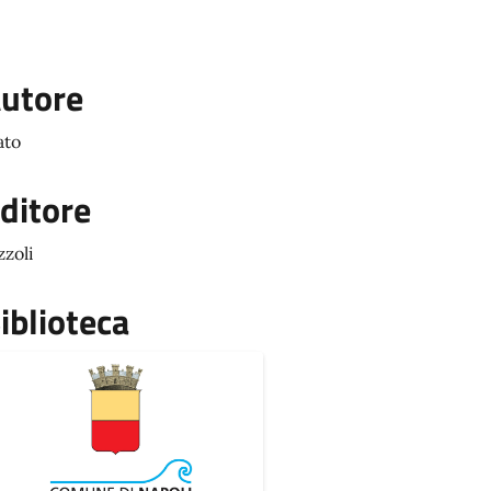
utore
ato
ditore
zzoli
iblioteca