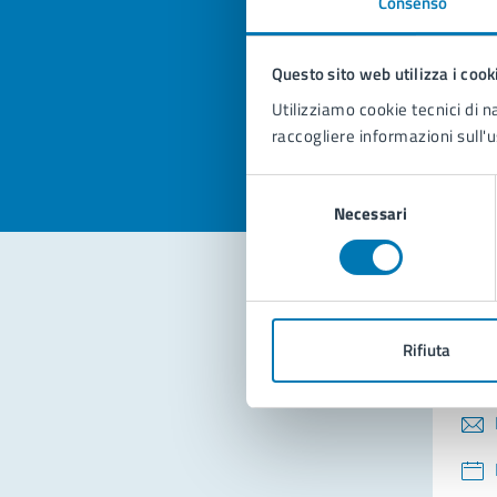
Consenso
Quan
pagi
Questo sito web utilizza i cook
Valuta la
Selezi
Utilizziamo cookie tecnici di n
Valuta 
Val
raccogliere informazioni sull'u
Selezione
Necessari
del
consenso
Con
Rifiuta