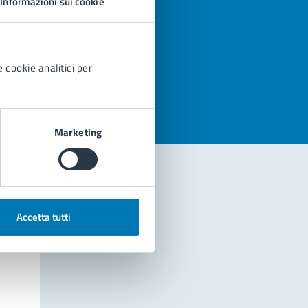
Informazioni sui cookie
azioni
 cookie analitici per
Marketing
Accetta tutti