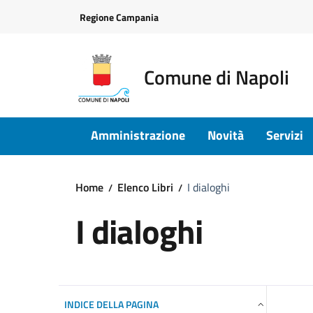
Vai ai contenuti
Vai al footer
Regione Campania
Comune di Napoli
Amministrazione
Novità
Servizi
Home
Elenco Libri
I dialoghi
I dialoghi
INDICE DELLA PAGINA