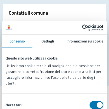
Contatta il comune
Leggi le domande frequenti
Richiedi assistenza
Consenso
Dettagli
Informazioni sui cookie
Prenota appuntamento
Problemi in città
Questo sito web utilizza i cookie
Segnala disservizio
Utilizziamo cookie tecnici di navigazione e di sessione per
garantire la corretta fruizione del sito e cookie analitici per
raccogliere informazioni sull'uso del sito da parte degli
utenti.
Selezione
Necessari
del