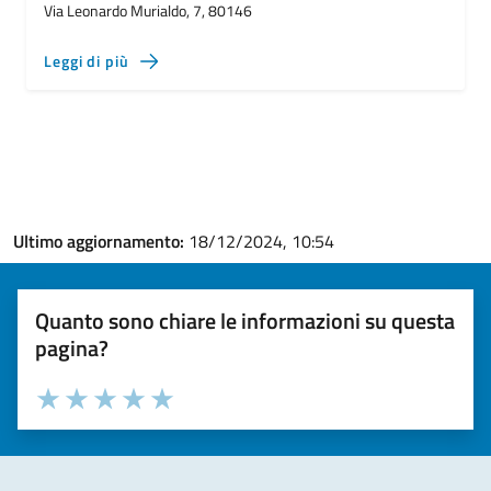
Via Leonardo Murialdo, 7, 80146
Leggi di più
Ultimo aggiornamento:
18/12/2024, 10:54
Quanto sono chiare le informazioni su questa
pagina?
Valuta la chiarezza delle informazioni (da 1 a 5 stelle)
Seleziona il numero di stelle per valutare la chiarezza delle i
Valuta 1 stelle su 5
Valuta 2 stelle su 5
Valuta 3 stelle su 5
Valuta 4 stelle su 5
Valuta 5 stelle su 5