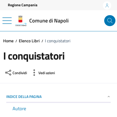
Vai ai contenuti
Vai al footer
Regione Campania
Comune di Napoli
Home
Elenco Libri
I conquistatori
I conquistatori
Condividi
Vedi azioni
INDICE DELLA PAGINA
Autore