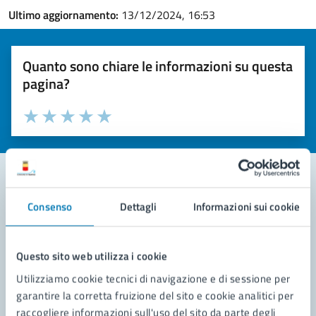
Ultimo aggiornamento:
13/12/2024, 16:53
Quanto sono chiare le informazioni su questa
pagina?
Valuta la chiarezza delle informazioni (da 1 a 5 stelle)
Seleziona il numero di stelle per valutare la chiarezza delle i
Valuta 1 stelle su 5
Valuta 2 stelle su 5
Valuta 3 stelle su 5
Valuta 4 stelle su 5
Valuta 5 stelle su 5
Consenso
Dettagli
Informazioni sui cookie
Contatta il comune
Leggi le domande frequenti
Questo sito web utilizza i cookie
Richiedi assistenza
Utilizziamo cookie tecnici di navigazione e di sessione per
garantire la corretta fruizione del sito e cookie analitici per
Prenota appuntamento
raccogliere informazioni sull'uso del sito da parte degli