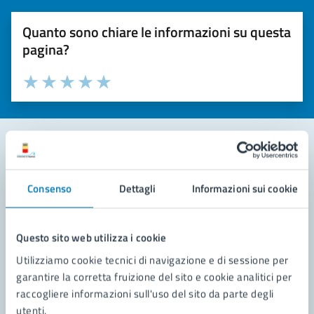
Quanto sono chiare le informazioni su questa
pagina?
Valuta la chiarezza delle informazioni (da 1 a 5 stelle)
Seleziona il numero di stelle per valutare la chiarezza delle i
Valuta 1 stelle su 5
Valuta 2 stelle su 5
Valuta 3 stelle su 5
Valuta 4 stelle su 5
Valuta 5 stelle su 5
Contatta il comune
Consenso
Dettagli
Informazioni sui cookie
Leggi le domande frequenti
Richiedi assistenza
Questo sito web utilizza i cookie
Utilizziamo cookie tecnici di navigazione e di sessione per
Prenota appuntamento
garantire la corretta fruizione del sito e cookie analitici per
raccogliere informazioni sull'uso del sito da parte degli
Problemi in città
utenti.