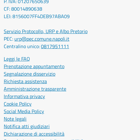
P. IVA: 01207650639
CF: 80014890638
LEI: 8156007FF4DEB97ABA09
Servizio Protocollo, URP e Albo Pretorio
PEC:
urp@pec.comune.napoli.it
Centralino unico:
0817951111
Leggi le FAQ
Prenotazione appuntamento
Segnalazione disservizio
Richiesta assistenza
Amministrazione trasparente
Informativa privacy
Cookie Policy
Social Media Policy
Note legali
Notifica atti giudiziari
Dichiarazione di accessibilità