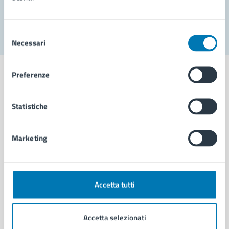
Segnala disservizio
Selezione
Necessari
del
consenso
Preferenze
Statistiche
Comune di Napoli
Marketing
AMMINISTRAZIONE
Aree amministrative
Organi di governo
Municipalità
Accetta tutti
Uffici
Enti e fondazioni
Accetta selezionati
Politici