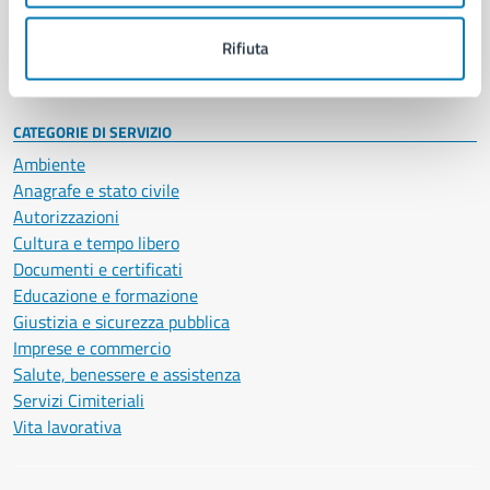
Personale amministrativo
Documenti e dati
Rifiuta
Intranet, posta aziendale e protocollo
CATEGORIE DI SERVIZIO
Ambiente
Anagrafe e stato civile
Autorizzazioni
Cultura e tempo libero
Documenti e certificati
Educazione e formazione
Giustizia e sicurezza pubblica
Imprese e commercio
Salute, benessere e assistenza
Servizi Cimiteriali
Vita lavorativa