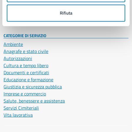
Personale amministrativo
Documenti e dati
Rifiuta
Intranet, posta aziendale e protocollo
CATEGORIE DI SERVIZIO
Ambiente
Anagrafe e stato civile
Autorizzazioni
Cultura e tempo libero
Documenti e certificati
Educazione e formazione
Giustizia e sicurezza pubblica
Imprese e commercio
Salute, benessere e assistenza
Servizi Cimiteriali
Vita lavorativa