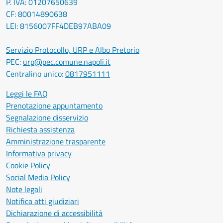
P. IVA: 01207650639
CF: 80014890638
LEI: 8156007FF4DEB97ABA09
Servizio Protocollo, URP e Albo Pretorio
PEC:
urp@pec.comune.napoli.it
Centralino unico:
0817951111
Leggi le FAQ
Prenotazione appuntamento
Segnalazione disservizio
Richiesta assistenza
Amministrazione trasparente
Informativa privacy
Cookie Policy
Social Media Policy
Note legali
Notifica atti giudiziari
Dichiarazione di accessibilità