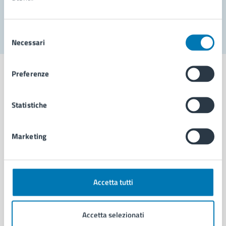
Segnala disservizio
Selezione
Necessari
del
consenso
Preferenze
Statistiche
Comune di Napoli
Marketing
AMMINISTRAZIONE
Aree amministrative
Organi di governo
Municipalità
Accetta tutti
Uffici
Enti e fondazioni
Accetta selezionati
Politici