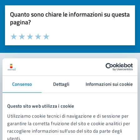
Quanto sono chiare le informazioni su questa
pagina?
Valuta la chiarezza delle informazioni (da 1 a 5 stelle)
Seleziona il numero di stelle per valutare la chiarezza delle i
Valuta 1 stelle su 5
Valuta 2 stelle su 5
Valuta 3 stelle su 5
Valuta 4 stelle su 5
Valuta 5 stelle su 5
Contatta il comune
Consenso
Dettagli
Informazioni sui cookie
Leggi le domande frequenti
Richiedi assistenza
Questo sito web utilizza i cookie
Utilizziamo cookie tecnici di navigazione e di sessione per
Prenota appuntamento
garantire la corretta fruizione del sito e cookie analitici per
raccogliere informazioni sull'uso del sito da parte degli
Problemi in città
utenti.