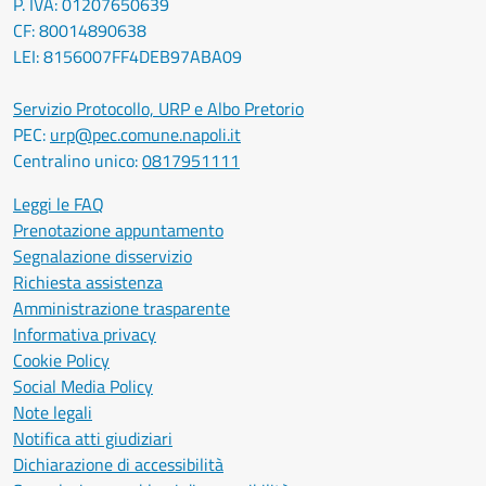
P. IVA: 01207650639
CF: 80014890638
LEI: 8156007FF4DEB97ABA09
Servizio Protocollo, URP e Albo Pretorio
PEC:
urp@pec.comune.napoli.it
Centralino unico:
0817951111
Leggi le FAQ
Prenotazione appuntamento
Segnalazione disservizio
Richiesta assistenza
Amministrazione trasparente
Informativa privacy
Cookie Policy
Social Media Policy
Note legali
Notifica atti giudiziari
Dichiarazione di accessibilità