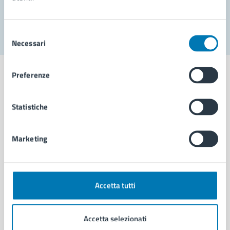
Segnala disservizio
Selezione
Necessari
del
consenso
Preferenze
Statistiche
Comune di Napoli
Marketing
AMMINISTRAZIONE
Aree amministrative
Organi di governo
Municipalità
Accetta tutti
Uffici
Enti e fondazioni
Accetta selezionati
Politici