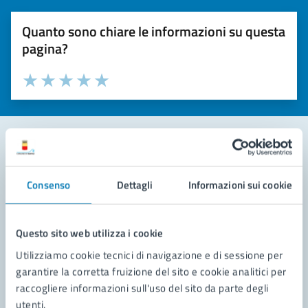
Quanto sono chiare le informazioni su questa
pagina?
Valuta la chiarezza delle informazioni (da 1 a 5 stelle)
Seleziona il numero di stelle per valutare la chiarezza delle i
Valuta 1 stelle su 5
Valuta 2 stelle su 5
Valuta 3 stelle su 5
Valuta 4 stelle su 5
Valuta 5 stelle su 5
Contatta il comune
Consenso
Dettagli
Informazioni sui cookie
Leggi le domande frequenti
Richiedi assistenza
Questo sito web utilizza i cookie
Utilizziamo cookie tecnici di navigazione e di sessione per
Prenota appuntamento
garantire la corretta fruizione del sito e cookie analitici per
raccogliere informazioni sull'uso del sito da parte degli
Problemi in città
utenti.