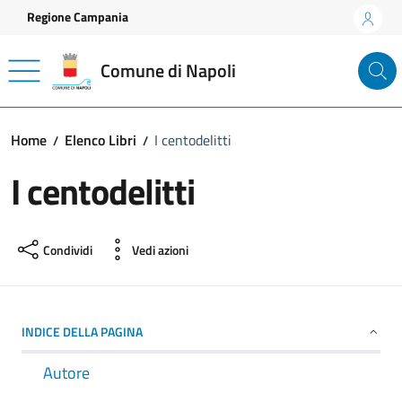
Vai ai contenuti
Vai al footer
Regione Campania
Comune di Napoli
Home
Elenco Libri
I centodelitti
I centodelitti
Condividi
Vedi azioni
INDICE DELLA PAGINA
Autore