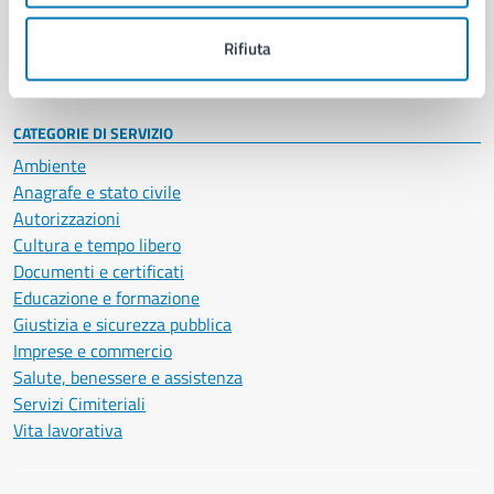
Personale amministrativo
Documenti e dati
Rifiuta
Intranet, posta aziendale e protocollo
CATEGORIE DI SERVIZIO
Ambiente
Anagrafe e stato civile
Autorizzazioni
Cultura e tempo libero
Documenti e certificati
Educazione e formazione
Giustizia e sicurezza pubblica
Imprese e commercio
Salute, benessere e assistenza
Servizi Cimiteriali
Vita lavorativa