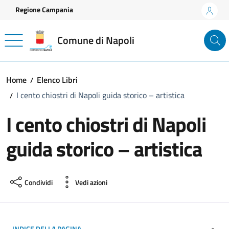
Vai ai contenuti
Vai al footer
Regione Campania
Comune di Napoli
Home
Elenco Libri
I cento chiostri di Napoli guida storico – artistica
I cento chiostri di Napoli
guida storico – artistica
Condividi
Vedi azioni
INDICE DELLA PAGINA