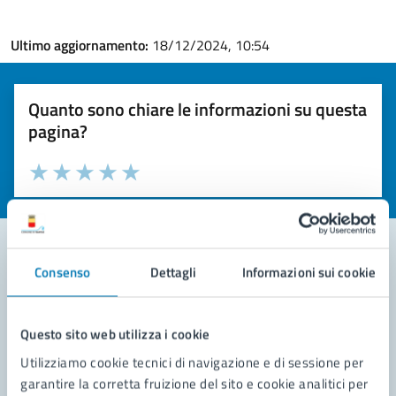
Ultimo aggiornamento:
18/12/2024, 10:54
Quanto sono chiare le informazioni su questa
pagina?
Valuta la chiarezza delle informazioni (da 1 a 5 stelle)
Seleziona il numero di stelle per valutare la chiarezza delle i
Valuta 1 stelle su 5
Valuta 2 stelle su 5
Valuta 3 stelle su 5
Valuta 4 stelle su 5
Valuta 5 stelle su 5
Consenso
Dettagli
Informazioni sui cookie
Contatta il comune
Leggi le domande frequenti
Questo sito web utilizza i cookie
Utilizziamo cookie tecnici di navigazione e di sessione per
Richiedi assistenza
garantire la corretta fruizione del sito e cookie analitici per