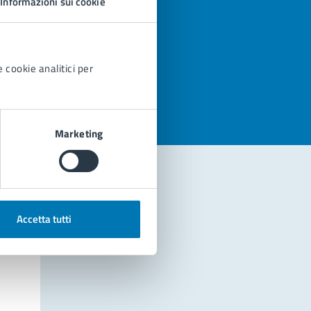
Informazioni sui cookie
azioni
 cookie analitici per
Marketing
Accetta tutti