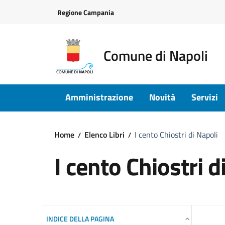
Vai ai contenuti
Vai al footer
Regione Campania
Comune di Napoli
Amministrazione
Novità
Servizi
Home
Elenco Libri
I cento Chiostri di Napoli
I cento Chiostri d
INDICE DELLA PAGINA