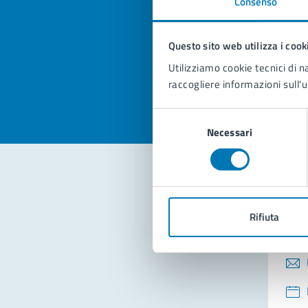
Consenso
Quan
pagi
Questo sito web utilizza i cook
Valuta la
Selezi
Utilizziamo cookie tecnici di n
Valuta 
Val
raccogliere informazioni sull'u
Selezione
Necessari
del
consenso
Con
Rifiuta