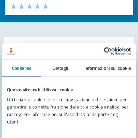
Valuta la chiarezza delle informazioni (da 1 a 5 stelle)
Seleziona il numero di stelle per valutare la chiarezza delle i
Valuta 1 stelle su 5
Valuta 2 stelle su 5
Valuta 3 stelle su 5
Valuta 4 stelle su 5
Valuta 5 stelle su 5
Contatta il comune
Leggi le domande frequenti
Consenso
Dettagli
Informazioni sui cookie
Richiedi assistenza
Prenota appuntamento
Questo sito web utilizza i cookie
Utilizziamo cookie tecnici di navigazione e di sessione per
Problemi in città
garantire la corretta fruizione del sito e cookie analitici per
raccogliere informazioni sull'uso del sito da parte degli
Segnala disservizio
utenti.