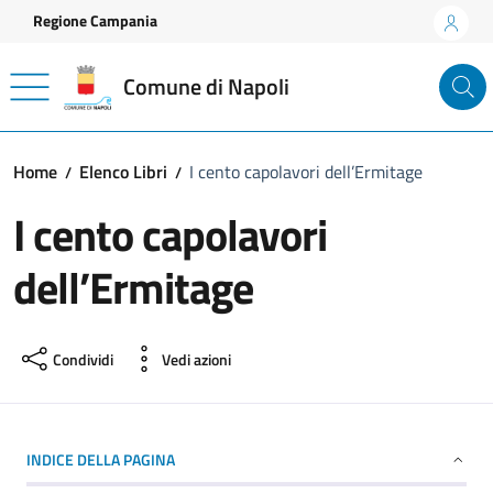
Vai ai contenuti
Vai al footer
Regione Campania
Comune di Napoli
Home
Elenco Libri
I cento capolavori dell’Ermitage
I cento capolavori
dell’Ermitage
Condividi
Vedi azioni
INDICE DELLA PAGINA