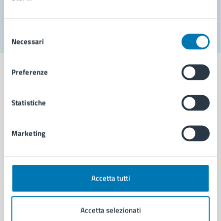
Segnala disservizio
Selezione
Necessari
del
consenso
Preferenze
Statistiche
Comune di Napoli
Marketing
AMMINISTRAZIONE
Aree amministrative
Organi di governo
Municipalità
Accetta tutti
Uffici
Enti e fondazioni
Accetta selezionati
Politici