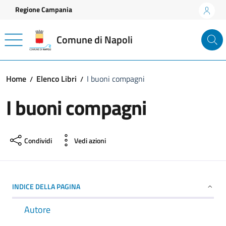
Vai ai contenuti
Vai al footer
Regione Campania
Comune di Napoli
Home
Elenco Libri
I buoni compagni
I buoni compagni
Condividi
Vedi azioni
INDICE DELLA PAGINA
Autore