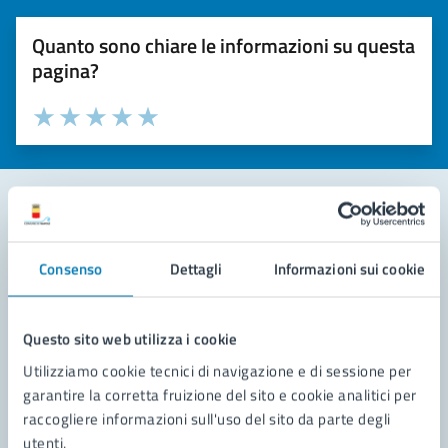
Quanto sono chiare le informazioni su questa
pagina?
Valuta la chiarezza delle informazioni (da 1 a 5 stelle)
Seleziona il numero di stelle per valutare la chiarezza delle i
Valuta 1 stelle su 5
Valuta 2 stelle su 5
Valuta 3 stelle su 5
Valuta 4 stelle su 5
Valuta 5 stelle su 5
Contatta il comune
Consenso
Dettagli
Informazioni sui cookie
Leggi le domande frequenti
Richiedi assistenza
Questo sito web utilizza i cookie
Utilizziamo cookie tecnici di navigazione e di sessione per
Prenota appuntamento
garantire la corretta fruizione del sito e cookie analitici per
raccogliere informazioni sull'uso del sito da parte degli
Problemi in città
utenti.