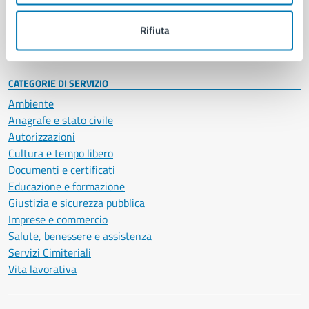
Personale amministrativo
Documenti e dati
Rifiuta
Intranet, posta aziendale e protocollo
CATEGORIE DI SERVIZIO
Ambiente
Anagrafe e stato civile
Autorizzazioni
Cultura e tempo libero
Documenti e certificati
Educazione e formazione
Giustizia e sicurezza pubblica
Imprese e commercio
Salute, benessere e assistenza
Servizi Cimiteriali
Vita lavorativa