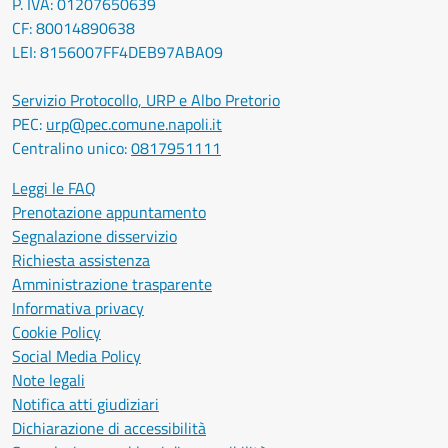
P. IVA: 01207650639
CF: 80014890638
LEI: 8156007FF4DEB97ABA09
Servizio Protocollo, URP e Albo Pretorio
PEC:
urp@pec.comune.napoli.it
Centralino unico:
0817951111
Leggi le FAQ
Prenotazione appuntamento
Segnalazione disservizio
Richiesta assistenza
Amministrazione trasparente
Informativa privacy
Cookie Policy
Social Media Policy
Note legali
Notifica atti giudiziari
Dichiarazione di accessibilità