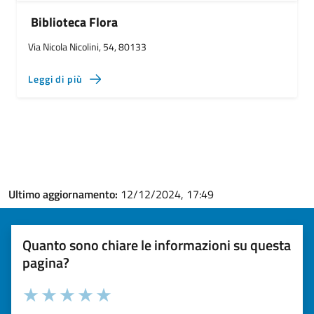
Biblioteca Flora
Via Nicola Nicolini, 54, 80133
Leggi di più
Ultimo aggiornamento:
12/12/2024, 17:49
Quanto sono chiare le informazioni su questa
pagina?
Valuta la chiarezza delle informazioni (da 1 a 5 stelle)
Seleziona il numero di stelle per valutare la chiarezza delle i
Valuta 1 stelle su 5
Valuta 2 stelle su 5
Valuta 3 stelle su 5
Valuta 4 stelle su 5
Valuta 5 stelle su 5