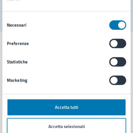
Segnala disservizio
Selezione
Necessari
del
consenso
Preferenze
Statistiche
Comune di Napoli
Marketing
AMMINISTRAZIONE
Aree amministrative
Organi di governo
Municipalità
Accetta tutti
Uffici
Enti e fondazioni
Accetta selezionati
Politici