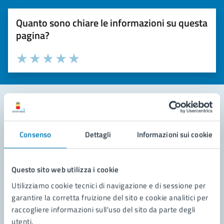
Quanto sono chiare le informazioni su questa
pagina?
Valuta la chiarezza delle informazioni (da 1 a 5 stelle)
Seleziona il numero di stelle per valutare la chiarezza delle i
Valuta 1 stelle su 5
Valuta 2 stelle su 5
Valuta 3 stelle su 5
Valuta 4 stelle su 5
Valuta 5 stelle su 5
Contatta il comune
Consenso
Dettagli
Informazioni sui cookie
Leggi le domande frequenti
Richiedi assistenza
Questo sito web utilizza i cookie
Utilizziamo cookie tecnici di navigazione e di sessione per
Prenota appuntamento
garantire la corretta fruizione del sito e cookie analitici per
raccogliere informazioni sull'uso del sito da parte degli
Problemi in città
utenti.