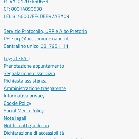
P. IVA: 01207650639
CF: 80014890638
LEI: 8156007FF4DEB97ABA09
Servizio Protocollo, URP e Albo Pretorio
PEC:
urp@pec.comune.napoli.it
Centralino unico:
0817951111
Leggi le FAQ
Prenotazione appuntamento
Segnalazione disservizio
Richiesta assistenza
Amministrazione trasparente
Informativa privacy
Cookie Policy
Social Media Policy
Note legali
Notifica atti giudiziari
Dichiarazione di accessibilità