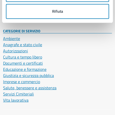
Personale amministrativo
Documenti e dati
Rifiuta
Intranet, posta aziendale e protocollo
CATEGORIE DI SERVIZIO
Ambiente
Anagrafe e stato civile
Autorizzazioni
Cultura e tempo libero
Documenti e certificati
Educazione e formazione
Giustizia e sicurezza pubblica
Imprese e commercio
Salute, benessere e assistenza
Servizi Cimiteriali
Vita lavorativa