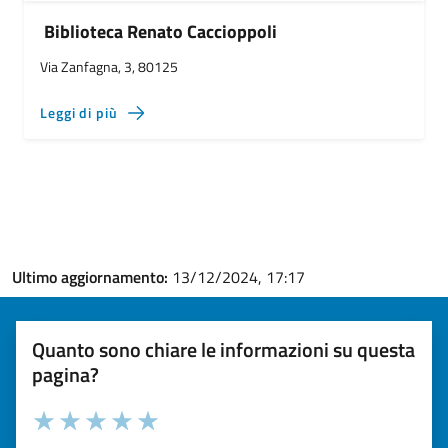
Biblioteca Renato Caccioppoli
Via Zanfagna, 3, 80125
Leggi di più
Ultimo aggiornamento:
13/12/2024, 17:17
Quanto sono chiare le informazioni su questa
pagina?
Valuta la chiarezza delle informazioni (da 1 a 5 stelle)
Seleziona il numero di stelle per valutare la chiarezza delle i
Valuta 1 stelle su 5
Valuta 2 stelle su 5
Valuta 3 stelle su 5
Valuta 4 stelle su 5
Valuta 5 stelle su 5