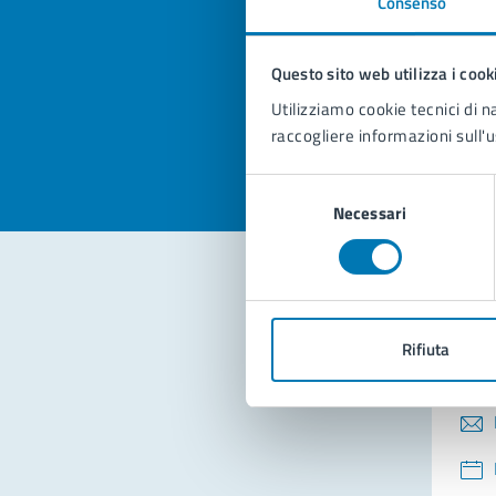
Consenso
Quan
pagi
Questo sito web utilizza i cook
Valuta la
Selezi
Utilizziamo cookie tecnici di n
Valuta 
Val
raccogliere informazioni sull'u
Selezione
Necessari
del
consenso
Con
Rifiuta