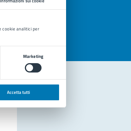
Informazioni sui cookie
azioni
 cookie analitici per
Marketing
Accetta tutti