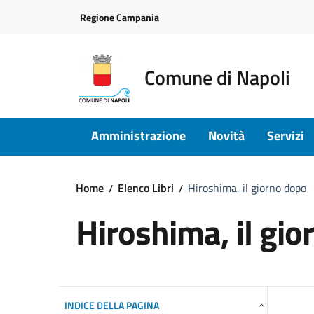
Vai ai contenuti
Vai al footer
Regione Campania
Comune di Napoli
Amministrazione
Novità
Servizi
Home
Elenco Libri
Hiroshima, il giorno dopo
Hiroshima, il gi
INDICE DELLA PAGINA