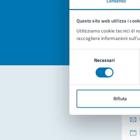
Consenso
Quan
pagi
Questo sito web utilizza i cook
Valuta la
Selezi
Utilizziamo cookie tecnici di n
Valuta 
Val
raccogliere informazioni sull'u
Selezione
Necessari
del
consenso
Con
Rifiuta