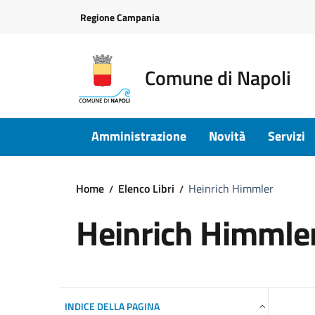
Vai ai contenuti
Vai al footer
Regione Campania
Comune di Napoli
Amministrazione
Novità
Servizi
Home
Elenco Libri
Heinrich Himmler
Heinrich Himmle
INDICE DELLA PAGINA