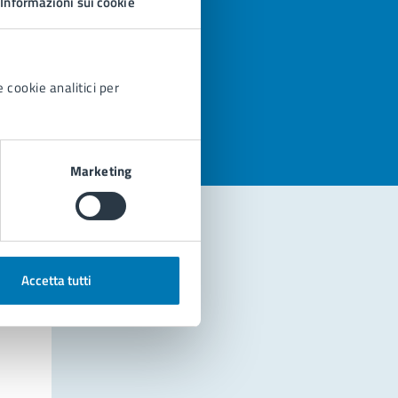
Informazioni sui cookie
azioni
 cookie analitici per
Marketing
Accetta tutti