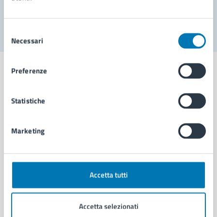
Segnala disservizio
Selezione
Necessari
del
consenso
Preferenze
Statistiche
Comune di Napoli
Marketing
AMMINISTRAZIONE
Aree amministrative
Organi di governo
Municipalità
Accetta tutti
Uffici
Enti e fondazioni
Accetta selezionati
Politici