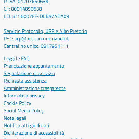
P. IVA: 01207650639
CF: 80014890638
LEI: 8156007FF4DEB97ABA09
Servizio Protocollo, URP e Albo Pretorio
PEC:
urp@pec.comune.napoli.it
Centralino unico:
0817951111
Leggi le FAQ
Prenotazione appuntamento
Segnalazione disservizio
Richiesta assistenza
Amministrazione trasparente
Informativa privacy
Cookie Policy
Social Media Policy
Note legali
Notifica atti giudiziari
Dichiarazione di accessibilità