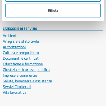
Personale amministrativo
Documenti e dati
Rifiuta
Intranet, posta aziendale e protocollo
CATEGORIE DI SERVIZIO
Ambiente
Anagrafe e stato civile
Autorizzazioni
Cultura e tempo libero
Documenti e certificati
Educazione e formazione
Giustizia e sicurezza pubblica
Imprese e commercio
Salute, benessere e assistenza
Servizi Cimiteriali
Vita lavorativa