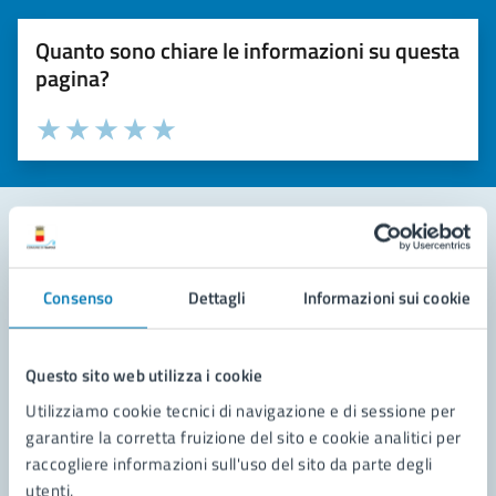
Quanto sono chiare le informazioni su questa
pagina?
Valuta la chiarezza delle informazioni (da 1 a 5 stelle)
Seleziona il numero di stelle per valutare la chiarezza delle i
Valuta 1 stelle su 5
Valuta 2 stelle su 5
Valuta 3 stelle su 5
Valuta 4 stelle su 5
Valuta 5 stelle su 5
Contatta il comune
Consenso
Dettagli
Informazioni sui cookie
Leggi le domande frequenti
Richiedi assistenza
Questo sito web utilizza i cookie
Utilizziamo cookie tecnici di navigazione e di sessione per
Prenota appuntamento
garantire la corretta fruizione del sito e cookie analitici per
raccogliere informazioni sull'uso del sito da parte degli
Problemi in città
utenti.