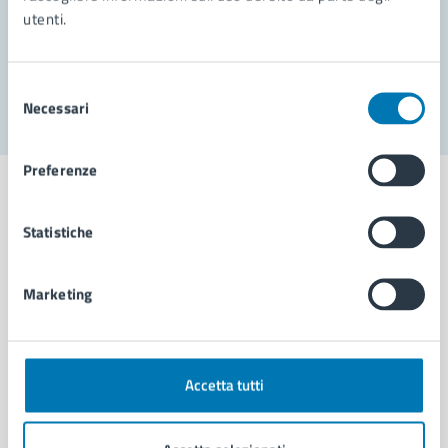
utenti.
Problemi in città
Segnala disservizio
Selezione
Necessari
del
consenso
Preferenze
Statistiche
Comune di Napoli
Marketing
AMMINISTRAZIONE
Aree amministrative
Organi di governo
Accetta tutti
Municipalità
Uffici