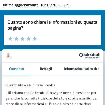
Ultimo aggiornamento:
18/12/2024, 10:53
Quanto sono chiare le informazioni su questa
pagina?
Valuta la chiarezza delle informazioni (da 1 a 5 stelle)
Seleziona il numero di stelle per valutare la chiarezza delle i
Valuta 1 stelle su 5
Valuta 2 stelle su 5
Valuta 3 stelle su 5
Valuta 4 stelle su 5
Valuta 5 stelle su 5
Consenso
Dettagli
Informazioni sui cookie
Contatta il comune
Leggi le domande frequenti
Questo sito web utilizza i cookie
Richiedi assistenza
Utilizziamo cookie tecnici di navigazione e di sessione per
garantire la corretta fruizione del sito e cookie analitici per
Prenota appuntamento
raccogliere informazioni sull'uso del sito da parte degli