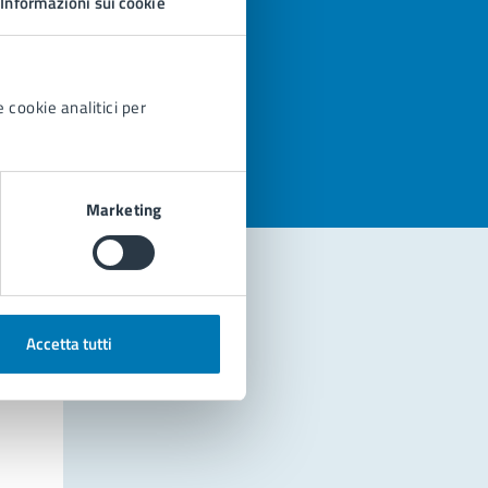
Informazioni sui cookie
azioni
 cookie analitici per
Marketing
Accetta tutti