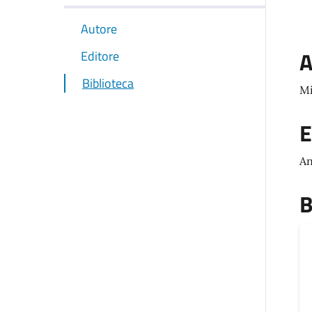
Autore
A
Editore
Biblioteca
Mi
E
An
B