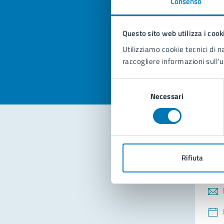
Consenso
Quan
pagi
Questo sito web utilizza i cook
Valuta la
Selezi
Utilizziamo cookie tecnici di n
Valuta 
Val
raccogliere informazioni sull'u
Selezione
Necessari
del
consenso
Con
Rifiuta