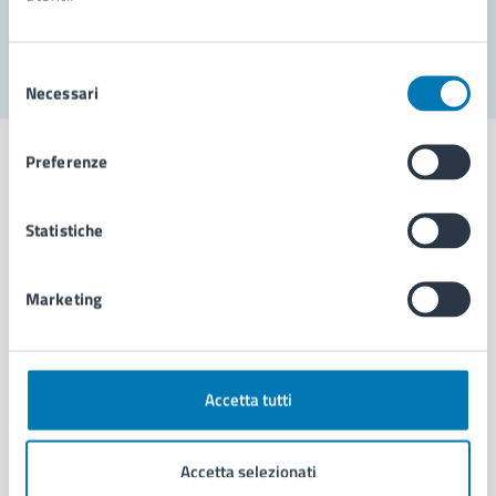
Segnala disservizio
Selezione
Necessari
del
consenso
Preferenze
Statistiche
Comune di Napoli
Marketing
AMMINISTRAZIONE
Aree amministrative
Organi di governo
Municipalità
Accetta tutti
Uffici
Enti e fondazioni
Accetta selezionati
Politici