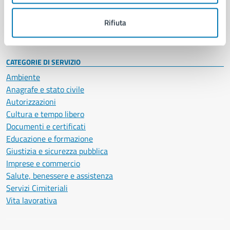
Personale amministrativo
Documenti e dati
Rifiuta
Intranet, posta aziendale e protocollo
CATEGORIE DI SERVIZIO
Ambiente
Anagrafe e stato civile
Autorizzazioni
Cultura e tempo libero
Documenti e certificati
Educazione e formazione
Giustizia e sicurezza pubblica
Imprese e commercio
Salute, benessere e assistenza
Servizi Cimiteriali
Vita lavorativa