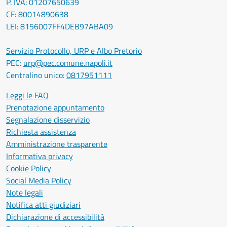
P. IVA: 01207650639
CF: 80014890638
LEI: 8156007FF4DEB97ABA09
Servizio Protocollo, URP e Albo Pretorio
PEC:
urp@pec.comune.napoli.it
Centralino unico:
0817951111
Leggi le FAQ
Prenotazione appuntamento
Segnalazione disservizio
Richiesta assistenza
Amministrazione trasparente
Informativa privacy
Cookie Policy
Social Media Policy
Note legali
Notifica atti giudiziari
Dichiarazione di accessibilità