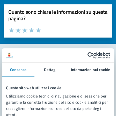
Quanto sono chiare le informazioni su questa
pagina?
Valuta la chiarezza delle informazioni (da 1 a 5 stelle)
Seleziona il numero di stelle per valutare la chiarezza delle i
Valuta 1 stelle su 5
Valuta 2 stelle su 5
Valuta 3 stelle su 5
Valuta 4 stelle su 5
Valuta 5 stelle su 5
Contatta il comune
Consenso
Dettagli
Informazioni sui cookie
Leggi le domande frequenti
Richiedi assistenza
Questo sito web utilizza i cookie
Utilizziamo cookie tecnici di navigazione e di sessione per
Prenota appuntamento
garantire la corretta fruizione del sito e cookie analitici per
raccogliere informazioni sull'uso del sito da parte degli
Problemi in città
utenti.