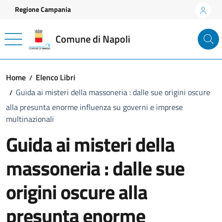
Vai ai contenuti
Vai al footer
Regione Campania
Comune di Napoli
Home
Elenco Libri
Guida ai misteri della massoneria : dalle sue origini oscure
alla presunta enorme influenza su governi e imprese
multinazionali
Guida ai misteri della
massoneria : dalle sue
origini oscure alla
presunta enorme