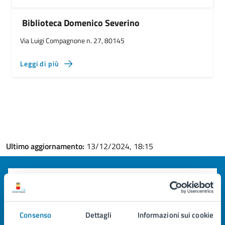
Biblioteca Domenico Severino
Via Luigi Compagnone n. 27, 80145
Leggi di più
Ultimo aggiornamento:
13/12/2024, 18:15
Quanto sono chiare le informazioni su questa
pagina?
Consenso
Dettagli
Informazioni sui cookie
Valuta la chiarezza delle informazioni (da 1 a 5 stelle)
Seleziona il numero di stelle per valutare la chiarezza delle i