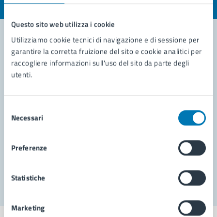
Valuta 1 stelle su 5
Valuta 2 stelle su 5
Valuta 3 stelle su 5
Valuta 4 stelle su 5
Valuta 5 stelle su 5
Questo sito web utilizza i cookie
Utilizziamo cookie tecnici di navigazione e di sessione per
garantire la corretta fruizione del sito e cookie analitici per
Contatta il comune
raccogliere informazioni sull'uso del sito da parte degli
utenti.
Leggi le domande frequenti
Richiedi assistenza
Selezione
Necessari
del
Prenota appuntamento
consenso
Problemi in città
Preferenze
Segnala disservizio
Statistiche
Marketing