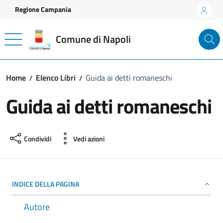
Vai ai contenuti
Vai al footer
Regione Campania
Comune di Napoli
Home
Elenco Libri
Guida ai detti romaneschi
Guida ai detti romaneschi
Condividi
Vedi azioni
INDICE DELLA PAGINA
Autore