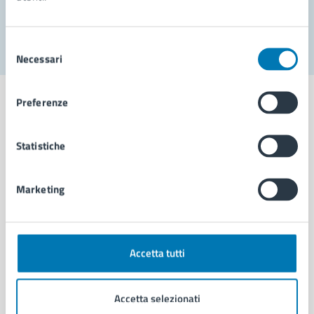
Segnala disservizio
Selezione
Necessari
del
consenso
Preferenze
Statistiche
Comune di Napoli
Marketing
AMMINISTRAZIONE
Aree amministrative
Organi di governo
Municipalità
Accetta tutti
Uffici
Enti e fondazioni
Accetta selezionati
Politici