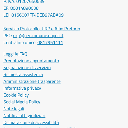
P. IVA: 01207650639
CF: 80014890638
LEI: 8156007FF4DEB97ABA09
Servizio Protocollo, URP e Albo Pretorio
PEC:
urp@pec.comune.napoli.it
Centralino unico:
0817951111
Leggi le FAQ
Prenotazione appuntamento
Segnalazione disservizio
Richiesta assistenza
Amministrazione trasparente
Informativa privacy
Cookie Policy
Social Media Policy
Note legali
Notifica atti giudiziari
Dichiarazione di accessibilità