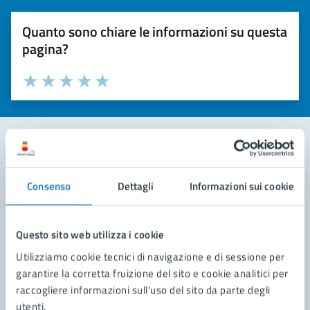
Quanto sono chiare le informazioni su questa
pagina?
Valuta la chiarezza delle informazioni (da 1 a 5 stelle)
Seleziona il numero di stelle per valutare la chiarezza delle i
Valuta 1 stelle su 5
Valuta 2 stelle su 5
Valuta 3 stelle su 5
Valuta 4 stelle su 5
Valuta 5 stelle su 5
Contatta il comune
Consenso
Dettagli
Informazioni sui cookie
Leggi le domande frequenti
Richiedi assistenza
Questo sito web utilizza i cookie
Utilizziamo cookie tecnici di navigazione e di sessione per
Prenota appuntamento
garantire la corretta fruizione del sito e cookie analitici per
raccogliere informazioni sull'uso del sito da parte degli
Problemi in città
utenti.