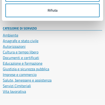
Personale amministrativo
Documenti e dati
Rifiuta
Intranet, posta aziendale e protocollo
CATEGORIE DI SERVIZIO
Ambiente
Anagrafe e stato civile
Autorizzazioni
Cultura e tempo libero
Documenti e certificati
Educazione e formazione
Giustizia e sicurezza pubblica
Imprese e commercio
Salute, benessere e assistenza
Servizi Cimiteriali
Vita lavorativa