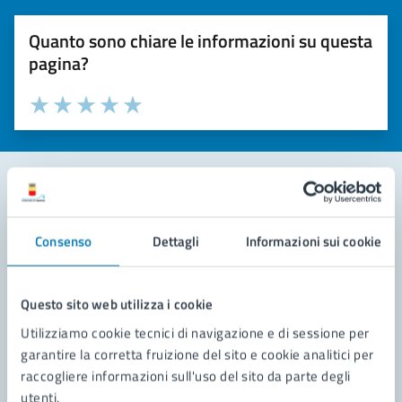
Quanto sono chiare le informazioni su questa
pagina?
Valuta la chiarezza delle informazioni (da 1 a 5 stelle)
Seleziona il numero di stelle per valutare la chiarezza delle i
Valuta 1 stelle su 5
Valuta 2 stelle su 5
Valuta 3 stelle su 5
Valuta 4 stelle su 5
Valuta 5 stelle su 5
Contatta il comune
Consenso
Dettagli
Informazioni sui cookie
Leggi le domande frequenti
Richiedi assistenza
Questo sito web utilizza i cookie
Utilizziamo cookie tecnici di navigazione e di sessione per
Prenota appuntamento
garantire la corretta fruizione del sito e cookie analitici per
raccogliere informazioni sull'uso del sito da parte degli
Problemi in città
utenti.