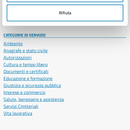
Personale amministrativo
Documenti e dati
Rifiuta
Intranet, posta aziendale e protocollo
CATEGORIE DI SERVIZIO
Ambiente
Anagrafe e stato civile
Autorizzazioni
Cultura e tempo libero
Documenti e certificati
Educazione e formazione
Giustizia e sicurezza pubblica
Imprese e commercio
Salute, benessere e assistenza
Servizi Cimiteriali
Vita lavorativa