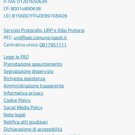
P. IVA: 01207650639
CF: 80014890638
LEI: 8156007FF4DEB97ABA09
Servizio Protocollo, URP e Albo Pretorio
PEC:
urp@pec.comune.napoli.it
Centralino unico:
0817951111
Leggi le FAQ
Prenotazione appuntamento
Segnalazione disservizio
Richiesta assistenza
Amministrazione trasparente
Informativa privacy
Cookie Policy
Social Media Policy
Note legali
Notifica atti giudiziari
Dichiarazione di accessibilità