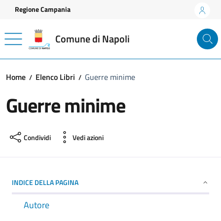
Vai ai contenuti
Vai al footer
Regione Campania
Comune di Napoli
Home
Elenco Libri
Guerre minime
Guerre minime
Condividi
Vedi azioni
INDICE DELLA PAGINA
Autore