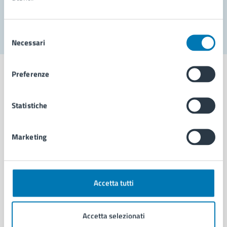
Segnala disservizio
Selezione
Necessari
del
consenso
Preferenze
Statistiche
Comune di Napoli
Marketing
AMMINISTRAZIONE
Aree amministrative
Organi di governo
Municipalità
Accetta tutti
Uffici
Enti e fondazioni
Accetta selezionati
Politici