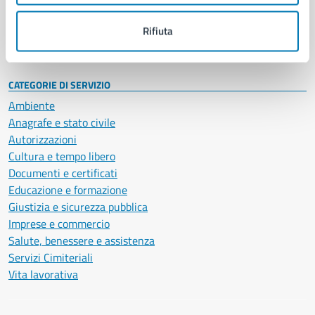
Personale amministrativo
Documenti e dati
Rifiuta
Intranet, posta aziendale e protocollo
CATEGORIE DI SERVIZIO
Ambiente
Anagrafe e stato civile
Autorizzazioni
Cultura e tempo libero
Documenti e certificati
Educazione e formazione
Giustizia e sicurezza pubblica
Imprese e commercio
Salute, benessere e assistenza
Servizi Cimiteriali
Vita lavorativa