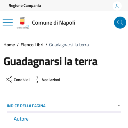
Vai ai contenuti
Vai al footer
Regione Campania
Comune di Napoli
Home
Elenco Libri
Guadagnarsi la terra
Guadagnarsi la terra
Condividi
Vedi azioni
INDICE DELLA PAGINA
Autore