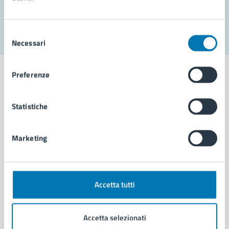
Segnala disservizio
Selezione
Necessari
del
consenso
Preferenze
Statistiche
Comune di Napoli
Marketing
AMMINISTRAZIONE
Aree amministrative
Organi di governo
Municipalità
Accetta tutti
Uffici
Enti e fondazioni
Accetta selezionati
Politici