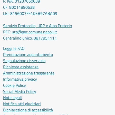
P. IVA: 01207650639
CF: 80014890638
LEI: 8156007FF4DEB97ABA09
Servizio Protocollo, URP e Albo Pretorio
PEC:
urp@pec.comune.napoli.it
Centralino unico:
0817951111
Leggi le FAQ
Prenotazione appuntamento
Segnalazione disservizio
Richiesta assistenza
Amministrazione trasparente
Informativa privacy
Cookie Policy
Social Media Policy
Note legali
Notifica atti giudiziari
Dichiarazione di accessibilità