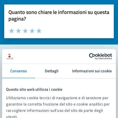
Quanto sono chiare le informazioni su questa
pagina?
Valuta la chiarezza delle informazioni (da 1 a 5 stelle)
Seleziona il numero di stelle per valutare la chiarezza delle i
Valuta 1 stelle su 5
Valuta 2 stelle su 5
Valuta 3 stelle su 5
Valuta 4 stelle su 5
Valuta 5 stelle su 5
Contatta il comune
Consenso
Dettagli
Informazioni sui cookie
Leggi le domande frequenti
Richiedi assistenza
Questo sito web utilizza i cookie
Utilizziamo cookie tecnici di navigazione e di sessione per
Prenota appuntamento
garantire la corretta fruizione del sito e cookie analitici per
raccogliere informazioni sull'uso del sito da parte degli
Problemi in città
utenti.