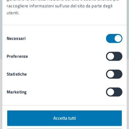
raccogliere informazioni sull'uso del sito da parte degli
Prenota appuntamento
utenti.
Problemi in città
Selezione
Segnala disservizio
Necessari
del
consenso
Preferenze
Statistiche
Comune di Napoli
Marketing
AMMINISTRAZIONE
Aree amministrative
Accetta tutti
Organi di governo