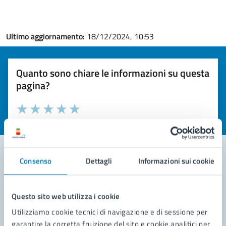
Ultimo aggiornamento:
18/12/2024, 10:53
Quanto sono chiare le informazioni su questa
pagina?
Valuta la chiarezza delle informazioni (da 1 a 5 stelle)
Seleziona il numero di stelle per valutare la chiarezza delle i
Valuta 1 stelle su 5
Valuta 2 stelle su 5
Valuta 3 stelle su 5
Valuta 4 stelle su 5
Valuta 5 stelle su 5
Consenso
Dettagli
Informazioni sui cookie
Contatta il comune
Questo sito web utilizza i cookie
Leggi le domande frequenti
Utilizziamo cookie tecnici di navigazione e di sessione per
Richiedi assistenza
garantire la corretta fruizione del sito e cookie analitici per