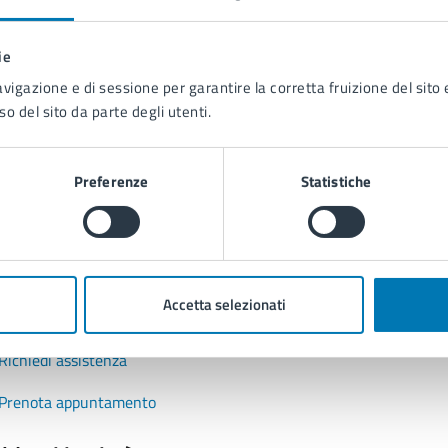
na?
ie
 chiarezza delle informazioni (da 1 a 5 stelle)
ona il numero di stelle per valutare la chiarezza delle inform
avigazione e di sessione per garantire la corretta fruizione del sito e
1 stelle su 5
uta 2 stelle su 5
Valuta 3 stelle su 5
Valuta 4 stelle su 5
Valuta 5 stelle su 5
so del sito da parte degli utenti.
Preferenze
Statistiche
tatta il comune
Accetta selezionati
Leggi le domande frequenti
Richiedi assistenza
Prenota appuntamento