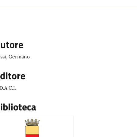
utore
ssi, Germano
ditore
D.A.C.I.
iblioteca