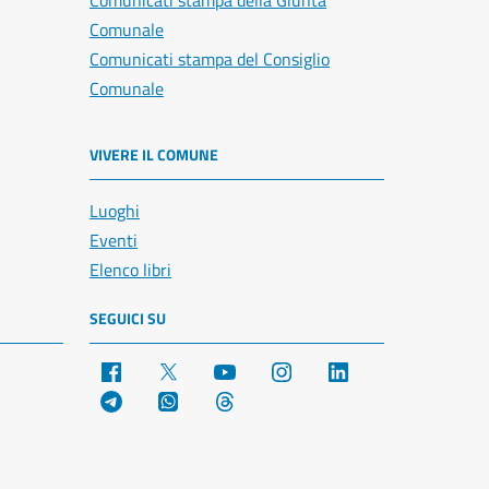
Comunicati stampa della Giunta
Comunale
Comunicati stampa del Consiglio
Comunale
VIVERE IL COMUNE
Luoghi
Eventi
Elenco libri
SEGUICI SU
Facebook
X
YouTube
Instagram
LinkedIn
Telegram
WhatsApp
Threads