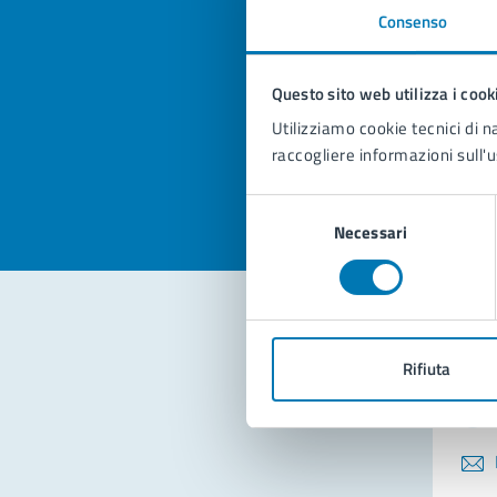
Consenso
Quan
pagi
Questo sito web utilizza i cook
Utilizziamo cookie tecnici di n
Valuta la
Selezi
raccogliere informazioni sull'u
Valuta 
Val
Selezione
Necessari
del
consenso
Con
Rifiuta