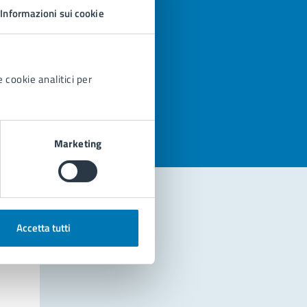
Informazioni sui cookie
 cookie analitici per
azioni
Marketing
Accetta tutti