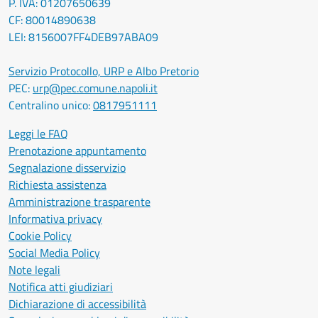
P. IVA: 01207650639
CF: 80014890638
LEI: 8156007FF4DEB97ABA09
Servizio Protocollo, URP e Albo Pretorio
PEC:
urp@pec.comune.napoli.it
Centralino unico:
0817951111
Leggi le FAQ
Prenotazione appuntamento
Segnalazione disservizio
Richiesta assistenza
Amministrazione trasparente
Informativa privacy
Cookie Policy
Social Media Policy
Note legali
Notifica atti giudiziari
Dichiarazione di accessibilità