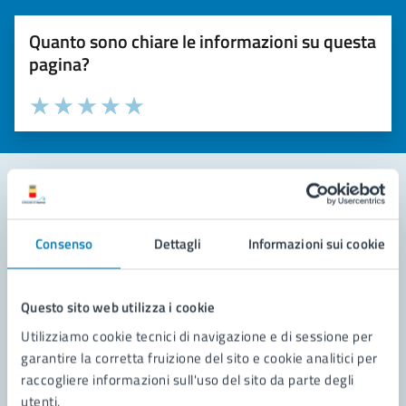
Quanto sono chiare le informazioni su questa
pagina?
Valuta la chiarezza delle informazioni (da 1 a 5 stelle)
Seleziona il numero di stelle per valutare la chiarezza delle i
Valuta 1 stelle su 5
Valuta 2 stelle su 5
Valuta 3 stelle su 5
Valuta 4 stelle su 5
Valuta 5 stelle su 5
Contatta il comune
Consenso
Dettagli
Informazioni sui cookie
Leggi le domande frequenti
Richiedi assistenza
Questo sito web utilizza i cookie
Utilizziamo cookie tecnici di navigazione e di sessione per
Prenota appuntamento
garantire la corretta fruizione del sito e cookie analitici per
raccogliere informazioni sull'uso del sito da parte degli
Problemi in città
utenti.