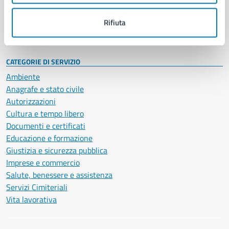
Personale amministrativo
Documenti e dati
Rifiuta
Intranet, posta aziendale e protocollo
CATEGORIE DI SERVIZIO
Ambiente
Anagrafe e stato civile
Autorizzazioni
Cultura e tempo libero
Documenti e certificati
Educazione e formazione
Giustizia e sicurezza pubblica
Imprese e commercio
Salute, benessere e assistenza
Servizi Cimiteriali
Vita lavorativa