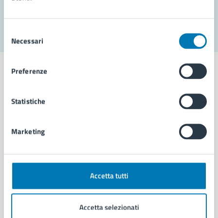
Segnala disservizio
Selezione
Necessari
del
consenso
Preferenze
Statistiche
Comune di Napoli
Marketing
AMMINISTRAZIONE
Aree amministrative
Organi di governo
Municipalità
Accetta tutti
Uffici
Enti e fondazioni
Accetta selezionati
Politici