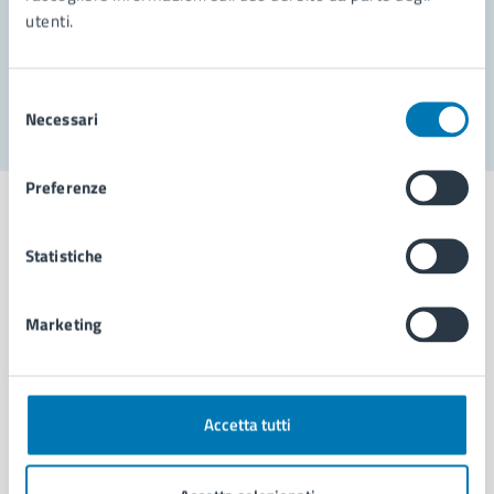
utenti.
Problemi in città
Segnala disservizio
Selezione
Necessari
del
consenso
Preferenze
Statistiche
Comune di Napoli
Marketing
AMMINISTRAZIONE
Aree amministrative
Organi di governo
Accetta tutti
Municipalità
Uffici