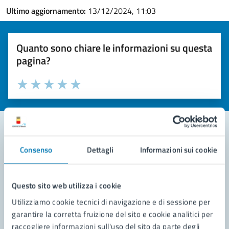
Ultimo aggiornamento:
13/12/2024, 11:03
Quanto sono chiare le informazioni su questa
pagina?
Valuta la chiarezza delle informazioni (da 1 a 5 stelle)
Seleziona il numero di stelle per valutare la chiarezza delle i
Valuta 1 stelle su 5
Valuta 2 stelle su 5
Valuta 3 stelle su 5
Valuta 4 stelle su 5
Valuta 5 stelle su 5
Consenso
Dettagli
Informazioni sui cookie
Contatta il comune
Leggi le domande frequenti
Questo sito web utilizza i cookie
Richiedi assistenza
Utilizziamo cookie tecnici di navigazione e di sessione per
garantire la corretta fruizione del sito e cookie analitici per
Prenota appuntamento
raccogliere informazioni sull'uso del sito da parte degli