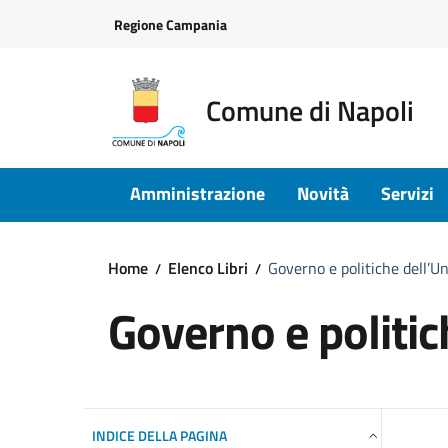
Vai ai contenuti
Vai al footer
Regione Campania
Comune di Napoli
Amministrazione
Novità
Servizi
Home
Elenco Libri
Governo e politiche dell’U
Governo e politi
INDICE DELLA PAGINA