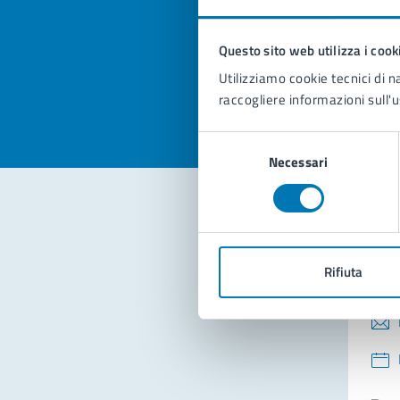
pagi
Questo sito web utilizza i cook
Valuta la
Selezi
Utilizziamo cookie tecnici di n
Valuta 
Val
raccogliere informazioni sull'u
Selezione
Necessari
del
consenso
Con
Rifiuta