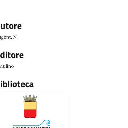
utore
gent, N.
ditore
 Mulino
iblioteca