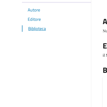
Autore
A
Editore
Biblioteca
Nu
E
il
B