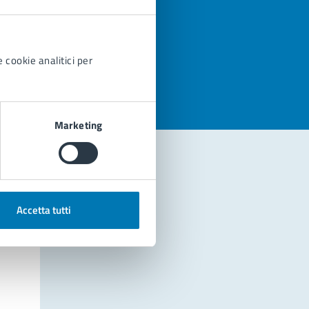
azioni
 cookie analitici per
Marketing
Accetta tutti