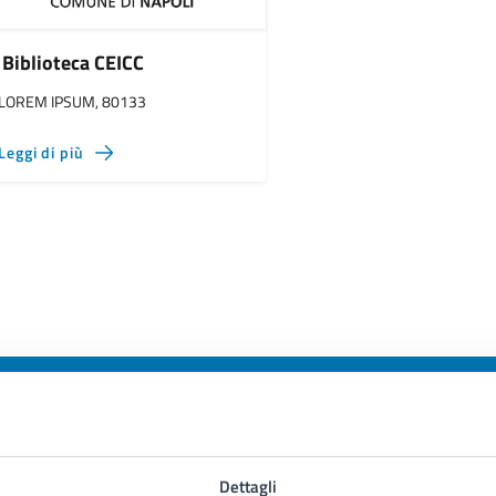
Biblioteca CEICC
LOREM IPSUM, 80133
Leggi di più
to sono chiare le informazioni su questa
Dettagli