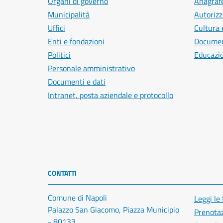
Organi di governo
Anagrafe
Municipalità
Autorizz
Uffici
Cultura 
Enti e fondazioni
Document
Politici
Educazi
Personale amministrativo
Documenti e dati
Intranet, posta aziendale e protocollo
CONTATTI
Comune di Napoli
Leggi le
Palazzo San Giacomo, Piazza Municipio
Prenota
- 80133