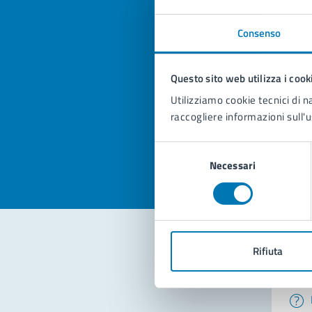
Consenso
Quan
Questo sito web utilizza i cook
pagi
Utilizziamo cookie tecnici di n
raccogliere informazioni sull'u
Valuta la
Selezi
Valuta 
Val
Selezione
Necessari
del
consenso
Rifiuta
Con