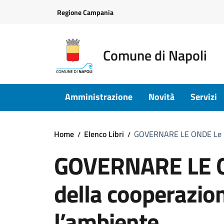
Vai ai contenuti
Vai al footer
Regione Campania
Comune di Napoli
Amministrazione
Novità
Servizi
Home
Elenco Libri
GOVERNARE LE ONDE Le pro
GOVERNARE LE O
della cooperazio
l’ambiente