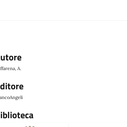
utore
ffarena, A.
ditore
ancoAngeli
iblioteca