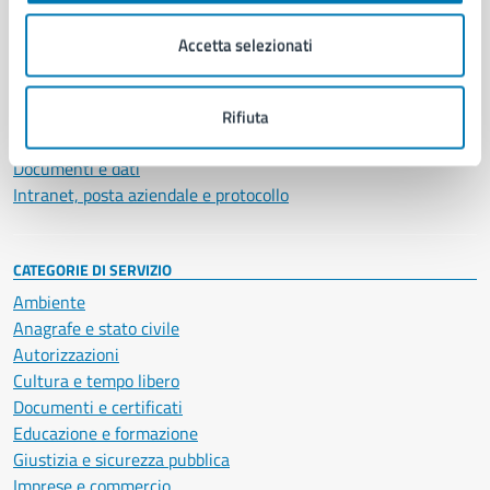
Organi di governo
Municipalità
Accetta selezionati
Uffici
Enti e fondazioni
Politici
Rifiuta
Personale amministrativo
Documenti e dati
Intranet, posta aziendale e protocollo
CATEGORIE DI SERVIZIO
Ambiente
Anagrafe e stato civile
Autorizzazioni
Cultura e tempo libero
Documenti e certificati
Educazione e formazione
Giustizia e sicurezza pubblica
Imprese e commercio