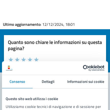
Ultimo aggiornamento:
12/12/2024, 18:01
Quanto sono chiare le informazioni su questa
pagina?
Valuta la chiarezza delle informazioni (da 1 a 5 stelle)
Seleziona il numero di stelle per valutare la chiarezza delle i
Valuta 1 stelle su 5
Valuta 2 stelle su 5
Valuta 3 stelle su 5
Valuta 4 stelle su 5
Valuta 5 stelle su 5
Consenso
Dettagli
Informazioni sui cookie
Contatta il comune
Questo sito web utilizza i cookie
Leggi le domande frequenti
Utilizziamo cookie tecnici di navigazione e di sessione per