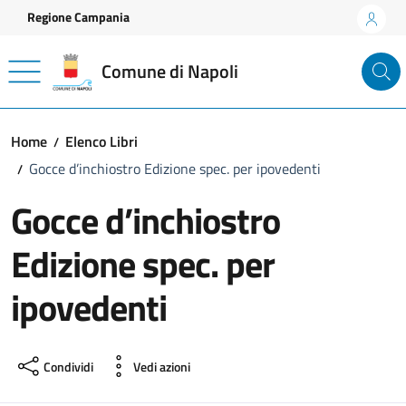
Vai ai contenuti
Vai al footer
Regione Campania
Comune di Napoli
Home
Elenco Libri
Gocce d’inchiostro Edizione spec. per ipovedenti
Gocce d’inchiostro
Edizione spec. per
ipovedenti
Condividi
Vedi azioni