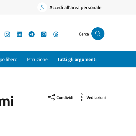
Accedi all'area personale
YouTube
Instagram
LinkedIn
Telegram
WhatsApp
Threads
Cerca
o libero
Istruzione
Tutti gli argomenti
emi
Condividi
Vedi azioni