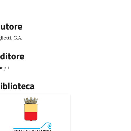
utore
lietti, G.A.
ditore
epli
iblioteca