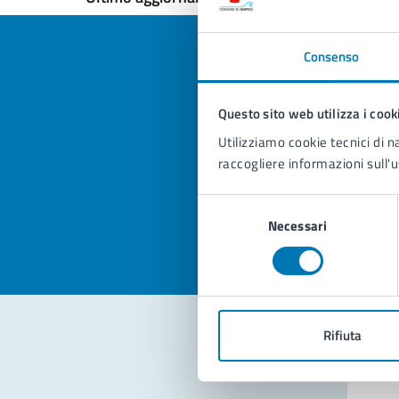
Consenso
Questo sito web utilizza i cook
Quan
Utilizziamo cookie tecnici di n
pagi
raccogliere informazioni sull'u
Valuta la
Selezi
Selezione
Valuta 
Val
Necessari
del
consenso
Rifiuta
Con