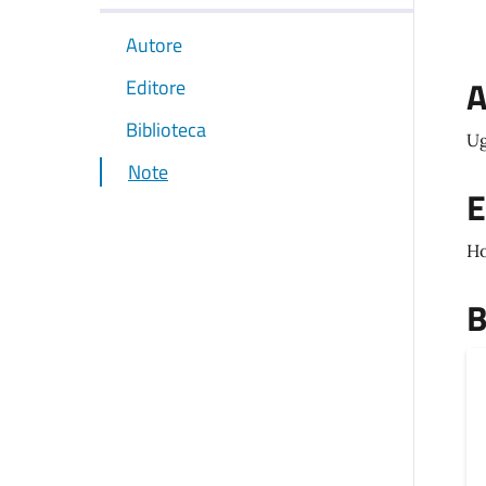
Autore
A
Editore
Biblioteca
Ug
Note
E
Ho
B