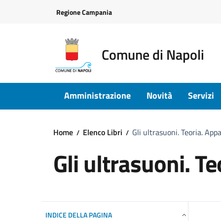
Vai ai contenuti
Vai al footer
Regione Campania
Comune di Napoli
Amministrazione
Novità
Servizi
Home
Elenco Libri
Gli ultrasuoni. Teoria. Ap
Gli ultrasuoni. T
INDICE DELLA PAGINA