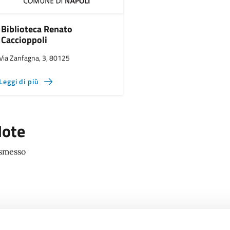
Biblioteca Renato
Caccioppoli
Via Zanfagna, 3, 80125
Leggi di più
ote
smesso