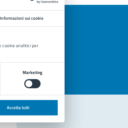
Informazioni sui cookie
 cookie analitici per
azioni
Marketing
Accetta tutti